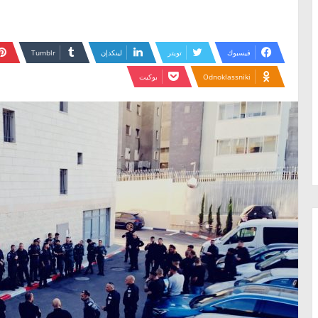
فيسبوك
تويتر
لينكدإن
Odnoklassniki
بوكيت