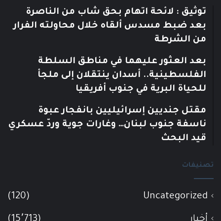
توثيق : لائحة اتهام بحق شاب من الناصرة
بعد ضبط مسدس ألقاه خلال محاولته الفرار
من الشرطة
بعد العثور عليهما في مناطق السلطة
الفلسطينية.. أسدان ينتقلان إلى ملجأ
للحياة البرية في جنوب أفريقيا
مقتل جنديين إسرائيليين بانفجار عبوة
ناسفة جنوب لبنان… وغارات جوية وردّ عسكري
قيد البحث
تصنيفات
(120)
Uncategorized
أخبار
(15٬713)