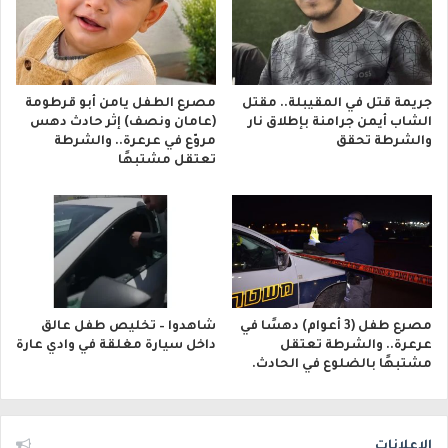
جريمة قتل في المقيبلة.. مقتل
مصرع الطفل يامن أبو قرطومة
الشاب أيمن جرامنة بإطلاق نار
(عامان ونصف) إثر حادث دهس
والشرطة تحقق
مروّع في عرعرة.. والشرطة
تعتقل مشتبهًا
مصرع طفل (3 أعوام) دهسًا في
شاهدوا – تخليص طفل عالق
عرعرة.. والشرطة تعتقل
داخل سيارة مغلقة في وادي عارة
مشتبهًا بالضلوع في الحادث.
الإعلانات