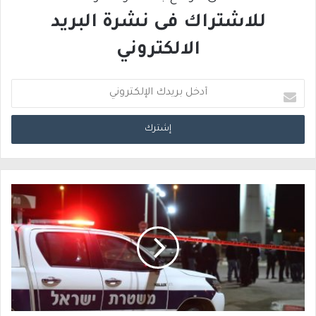
للاشتراك فى نشرة البريد
الالكتروني
أ
د
خ
ل
ب
ر
ي
د
ك
ا