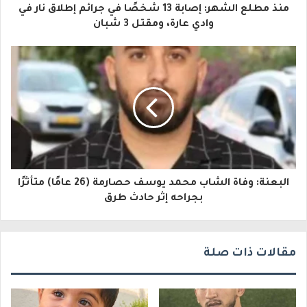
منذ مطلع الشهر: إصابة 13 شخصًا في جرائم إطلاق نار في
ل
وادي عارة، ومقتل 3 شبان
إ
ل
ك
ت
ر
و
البعنة: وفاة الشاب محمد يوسف حصارمة (26 عامًا) متأثرًا
ن
بجراحه إثر حادث طرق
ي
مقالات ذات صلة