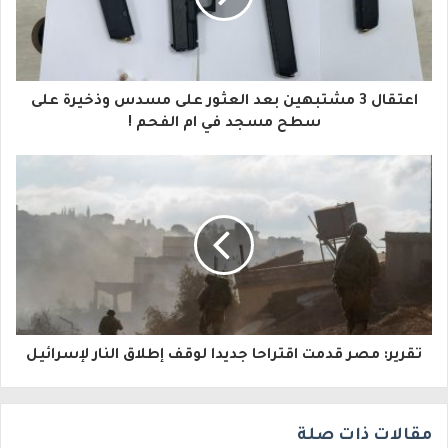
د
ك
ا
اعتقال 3 مشتبهين بعد العثور على مسدس وذخيرة على
ل
سطح مسجد في ام الفحم !
إ
ل
ك
ت
ر
و
تقرير: مصر قدمت اقتراحا جديدا لوقف إطلاق النار لإسرائيل
ن
ي
مقالات ذات صلة