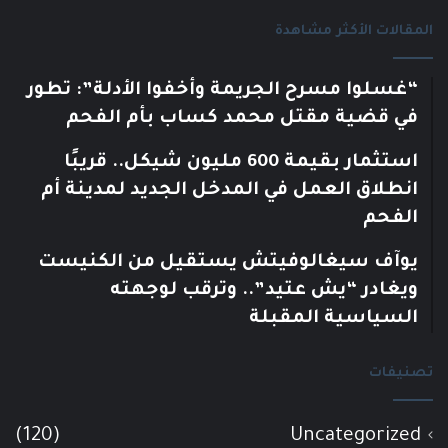
المقالات الأكثر مشاهدة
“غسلوا مسرح الجريمة وأخفوا الأدلة”: تطور
في قضية مقتل محمد كساب بأم الفحم
استثمار بقيمة 600 مليون شيكل.. قريبًا
انطلاق العمل في المدخل الجديد لمدينة أم
الفحم
يوآف سيغالوفيتش يستقيل من الكنيست
ويغادر “يش عتيد”.. وترقب لوجهته
السياسية المقبلة
تصنيفات
(120)
Uncategorized