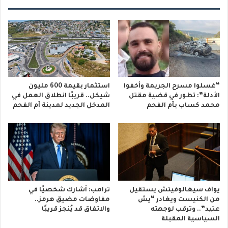
“غسلوا مسرح الجريمة وأخفوا
استثمار بقيمة 600 مليون
الأدلة”: تطور في قضية مقتل
شيكل.. قريبًا انطلاق العمل في
محمد كساب بأم الفحم
المدخل الجديد لمدينة أم الفحم
يوآف سيغالوفيتش يستقيل
ترامب: أشارك شخصيًا في
من الكنيست ويغادر “يش
مفاوضات مضيق هرمز..
عتيد”.. وترقب لوجهته
والاتفاق قد يُنجز قريبًا
السياسية المقبلة