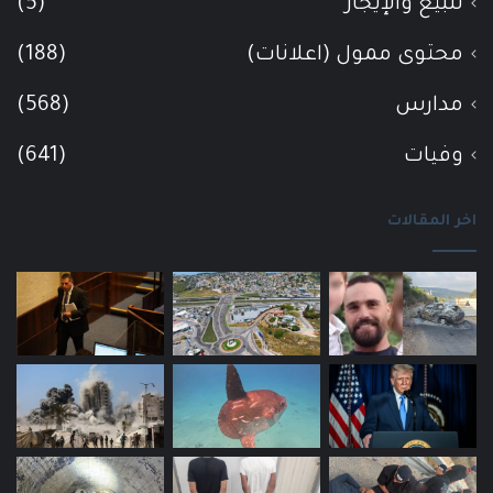
للبيع والإيجار
(5)
محتوى ممول (اعلانات)
(188)
مدارس
(568)
وفيات
(641)
اخر المقالات