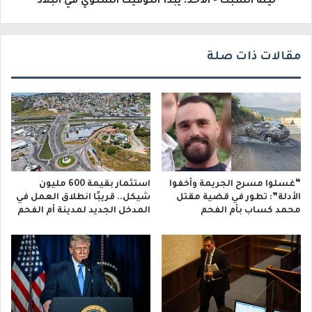
ليلة السبت - الأحد: يبدأ التوقيت الشتوي في البلاد
ن
ي
مقالات ذات صلة
“غسلوا مسرح الجريمة وأخفوا
استثمار بقيمة 600 مليون
الأدلة”: تطور في قضية مقتل
شيكل.. قريبًا انطلاق العمل في
محمد كساب بأم الفحم
المدخل الجديد لمدينة أم الفحم