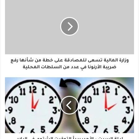
ب
ر
ي
د
ك
ا
وزارة المالية تسعى للمصادقة على خطة من شأنها رفع
ل
ضريبة الأرنونا في عدد من السلطات المحلية
إ
ل
ك
ت
ر
و