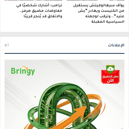
يوآف سيغالوفيتش يستقيل
ترامب: أشارك شخصيًا في
من الكنيست ويغادر “يش
مفاوضات مضيق هرمز..
عتيد”.. وترقب لوجهته
والاتفاق قد يُنجز قريبًا
السياسية المقبلة
الإعلانات