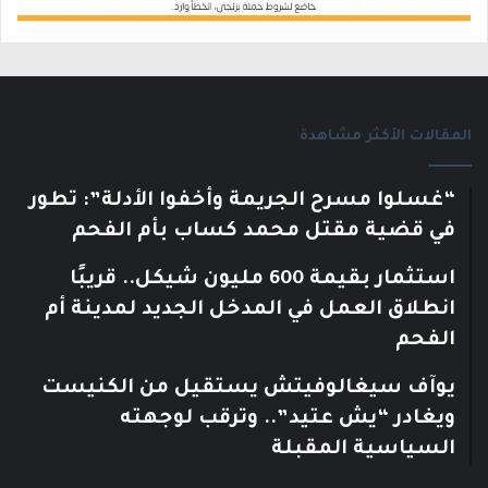
المقالات الأكثر مشاهدة
“غسلوا مسرح الجريمة وأخفوا الأدلة”: تطور
في قضية مقتل محمد كساب بأم الفحم
استثمار بقيمة 600 مليون شيكل.. قريبًا
انطلاق العمل في المدخل الجديد لمدينة أم
الفحم
يوآف سيغالوفيتش يستقيل من الكنيست
ويغادر “يش عتيد”.. وترقب لوجهته
السياسية المقبلة