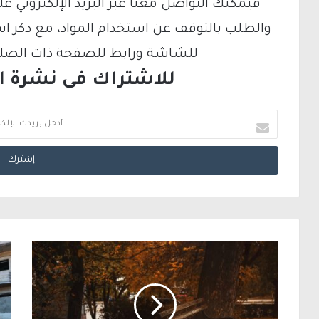
والطلب بالتوقف عن استخدام المواد، مع ذكر ا
للشاشة ورابط للصفحة ذات الصلة ع
للاشتراك فى نشرة الب
أ
د
خ
ل
ب
ر
ي
د