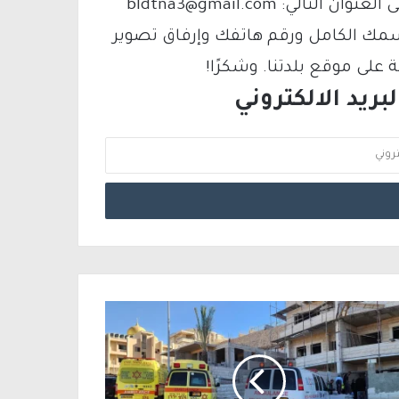
فيمكنك التواصل معنا عبر البريد الإلكتروني على العنوان التالي: bldtna3@gmail.com
سمك الكامل ورقم هاتفك وإرفاق تصوير
لى موقع بلدتنا. وشكرًا!
ريد الالكتروني