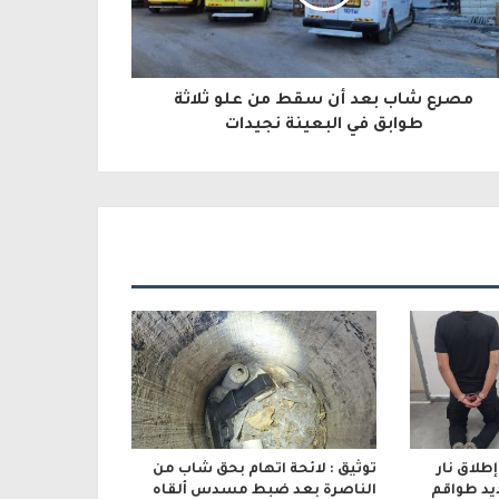
مصرع شاب بعد أن سقط من علو ثلاثة
طوابق في البعينة نجيدات
لاق نار
توثيق : لائحة اتهام بحق شاب من
يد طواقم
الناصرة بعد ضبط مسدس ألقاه