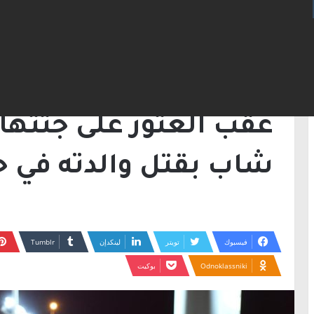
الرئيسية
/
أخبار
/
عُقب العثور على جثتها في ال
أخبار
عُقب العثور على جثتها
شاب بقتل والدته في ح
فيسبوك
تويتر
لينكدإن
Odnoklassniki
بوكيت