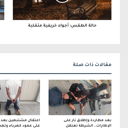
ك
ا
ل
حالة الطقس: أجواء خريفية متقلبة
إ
ل
ك
ت
مقالات ذات صلة
ر
و
ن
ي
بعد مطاردة وإطلاق نار على
اعتقال مشتبهين بعد إط
الإطارات.. الشرطة تعتقل
على عمود كهرباء وتهد