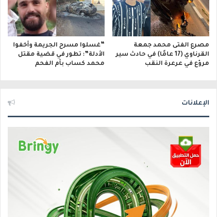
مصرع الفتى محمد جمعة
“غسلوا مسرح الجريمة وأخفوا
القرناوي (17 عامًا) في حادث سير
الأدلة”: تطور في قضية مقتل
مروّع في عرعرة النقب
محمد كساب بأم الفحم
الإعلانات