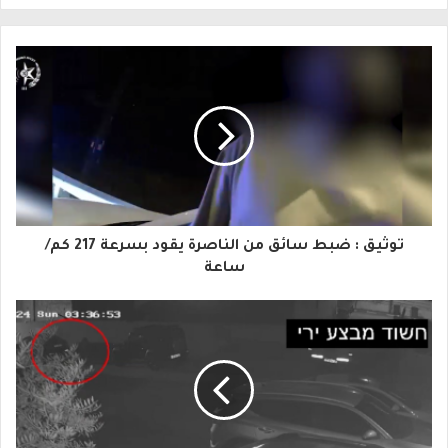
ل
ب
ر
ي
د
ك
ا
توثيق : ضبط سائق من الناصرة يقود بسرعة 217 كم/
ل
ساعة
إ
ل
ك
ت
ر