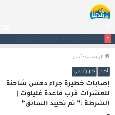
بحث
الق
عن
مصرع الفتى محمد جمعة القرناوي (17 عامًا) في حادث سير مروّع في عرعرة النقب
الرئيسية
/
أخبار
أخبار
خبر رئيسي
إصابات خطيرة جراء دهس شاحنة
للعشرات قرب قاعدة غليلوت |
الشرطة :” تم تحييد السائق”