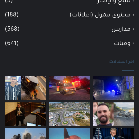
للبيع والإيجار
(5)
محتوى ممول (اعلانات)
(188)
مدارس
(568)
وفيات
(641)
اخر المقالات