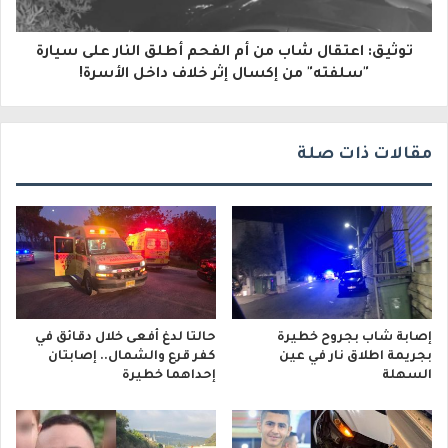
و
توثيق: اعتقال شاب من أم الفحم أطلق النار على سيارة
ن
"سلفته" من إكسال إثر خلاف داخل الأسرة!
ي
مقالات ذات صلة
إصابة شاب بجروح خطيرة
حالتا لدغ أفعى خلال دقائق في
بجريمة اطلاق نار في عين
كفر قرع والشمال.. إصابتان
السهلة
إحداهما خطيرة