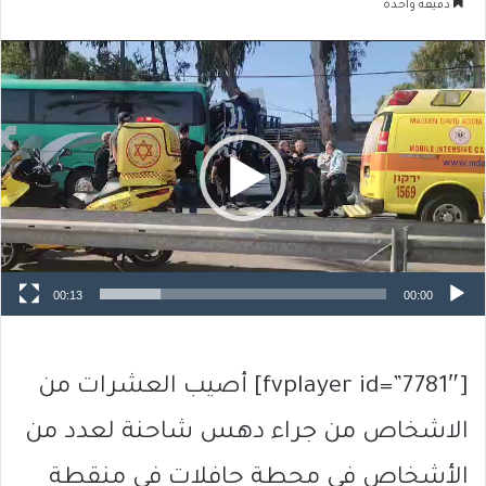
دقيقة واحدة
مشغل
الفيديو
00:13
00:00
[fvplayer id=”7781″] أصيب العشرات من
الاشخاص من جراء دهس شاحنة لعدد من
الأشخاص في محطة حافلات في منقطة