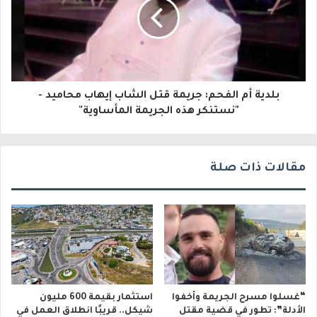
ك
ت
ر
و
بلدية أم الفحم: جريمة قتل الشاب إيهاب محاميد -
ن
"نستنكر هذه الجريمة المأساوية"
ي
مقالات ذات صلة
“غسلوا مسرح الجريمة وأخفوا
استثمار بقيمة 600 مليون
الأدلة”: تطور في قضية مقتل
شيكل.. قريبًا انطلاق العمل في