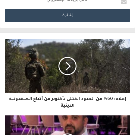
د
خ
ل
ب
ر
ي
د
ك
ا
إعلام: 60% من الجنود القتلى بأكتوبر من أتباع الصهيونية
ل
الدينية
إ
ل