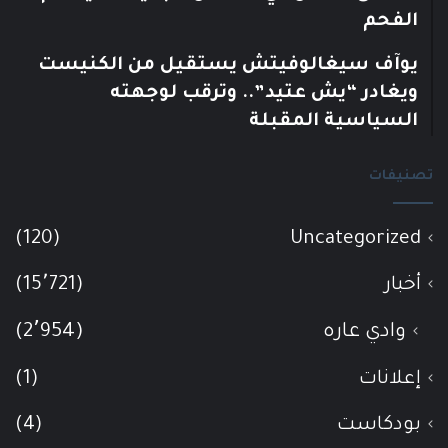
الفحم
يوآف سيغالوفيتش يستقيل من الكنيست
ويغادر “يش عتيد”.. وترقب لوجهته
السياسية المقبلة
تصنيفات
(120)
Uncategorized
أخبار
(15٬721)
وادي عاره
(2٬954)
إعلانات
(1)
بودكاست
(4)