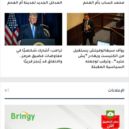
محمد كساب بأم الفحم
المدخل الجديد لمدينة أم الفحم
يوآف سيغالوفيتش يستقيل
ترامب: أشارك شخصيًا في
من الكنيست ويغادر “يش
مفاوضات مضيق هرمز..
عتيد”.. وترقب لوجهته
والاتفاق قد يُنجز قريبًا
السياسية المقبلة
الإعلانات