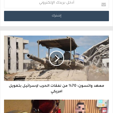
أ
د
خ
ل
ب
ر
ي
د
ك
ا
معهد واتسون: 70% من نفقات الحرب لإسرائيل بتمويل
ل
امريكي
إ
ل