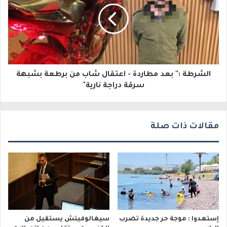
ك
ت
ر
و
الشرطة :" بعد مطاردة - اعتقال شاب من برطعة بشبهة
ن
سرقة دراجة نارية"
ي
مقالات ذات صلة
إستعدوا : موجة حر جديدة تضرب
سيغالوفيتش يستقيل من