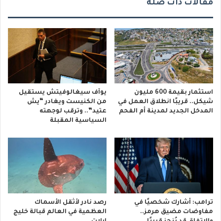
مقالات ذات صلة
استثمار بقيمة 600 مليون
يوآف سيغالوفيتش يستقيل
شيكل.. قريبًا انطلاق العمل في
من الكنيست ويغادر “يش
المدخل الجديد لمدينة أم الفحم
عتيد”.. وترقب لوجهته
السياسية المقبلة
ترامب: أشارك شخصيًا في
رصد نادر لأثقل الأسماك
مفاوضات مضيق هرمز..
العظمية في العالم قبالة خليج