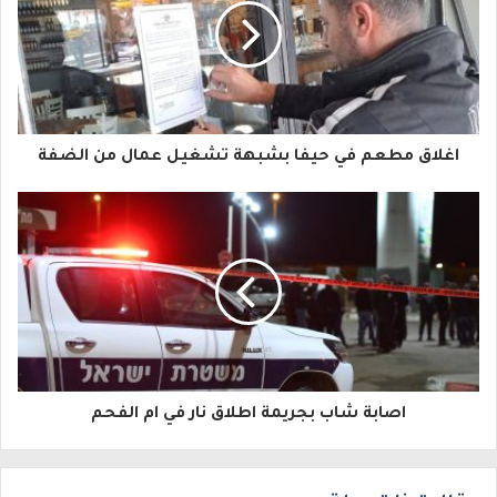
ي
د
ك
ا
اغلاق مطعم في حيفا بشبهة تشغيل عمال من الضفة
ل
إ
ل
ك
ت
ر
و
اصابة شاب بجريمة اطلاق نار في ام الفحم
ن
ي