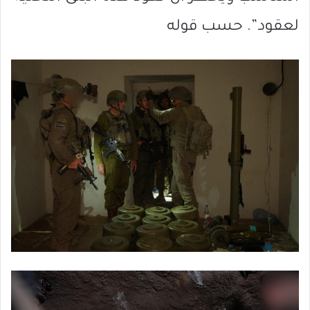
لعقود”. حسب قوله