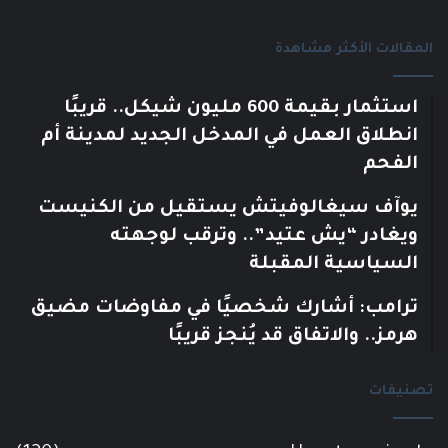
المقالات الأكثر مشاهدة
استثمار بقيمة 600 مليون شيكل.. قريبًا
انطلاق العمل في المدخل الجديد لمدينة أم
الفحم
يوآف سيغالوفيتش يستقيل من الكنيست
ويغادر “يش عتيد”.. وترقب لوجهته
السياسية المقبلة
ترامب: أشارك شخصيًا في مفاوضات مضيق
هرمز.. والاتفاق قد يُنجز قريبًا
تصنيفات