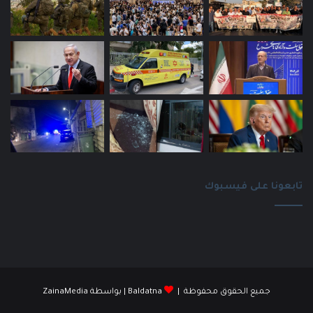
تابعونا على فيسبوك
جميع الحقوق محفوظة |
Baldatna
| بواسطة
ZainaMedia