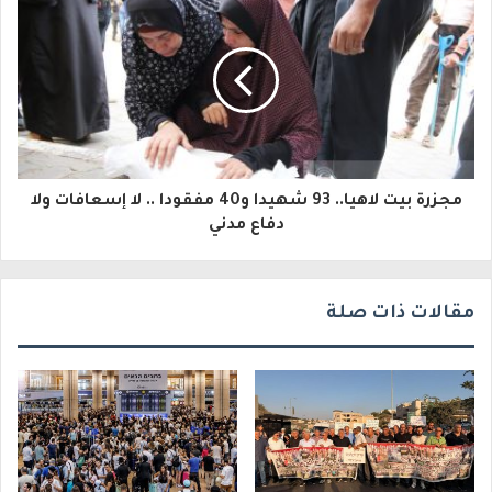
ل
ك
ت
ر
و
مجزرة بيت لاهيا.. 93 شهيدا و40 مفقودا .. لا إسعافات ولا
ن
دفاع مدني
ي
مقالات ذات صلة