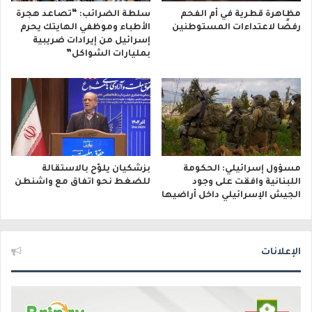
مظاهرة قطرية في أم الفحم
سلطة الضرائب: “تصاعد هجرة
رفضًا لاعتداءات المستوطنين
الأطباء وموظفي الهايتك يحرم
إسرائيل من إيرادات ضريبية
بمليارات الشواكل”
مسؤول إسرائيلي: الحكومة
بزشكيان يلوّح بالاستقالة
اللبنانية وافقت على وجود
للضغط نحو اتفاق مع واشنطن
الجيش الإسرائيلي داخل أراضيها
الإعلانات