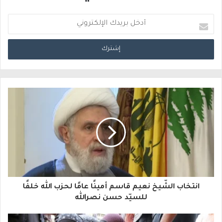
أ
د
خ
ل
ب
ر
ي
د
ك
ا
انتخاب الشّيخ نعيم قاسم أمينًا عامًا لحزب الله خلفًا
ل
للسيّد حسن نصرالله
إ