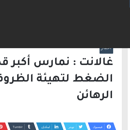
الرئيسية
/
أخبار
/
غالانت : نمارس أكبر قدر مم
الرهائن
أخبار
غالانت : نمارس أكبر ق
الضغط لتهيئة الظروف
الرهائن
فيسبوك
تويتر
لينكدإن