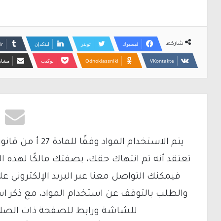
فيسبوك
تويتر
لينكدإن
شاركها
Odnoklassniki
بوكيت
مشارك
تعتقد أنه تم انتهاك حقك، بصفتك مالكًا لهذه ا
والطلب بالتوقف عن استخدام المواد، مع ذكر ا
للشاشة ورابط للصفحة ذات الصلة ع