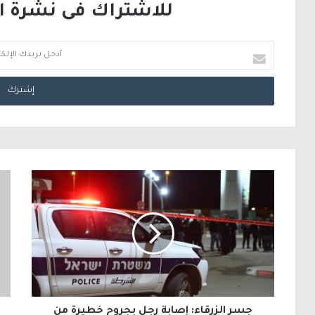
للاشتراك فى نشرة الب
أ
د
خ
ل
ب
ر
ي
د
ك
ا
ل
جسر الزرقاء: إصابة رجل بجروح خطيرة من