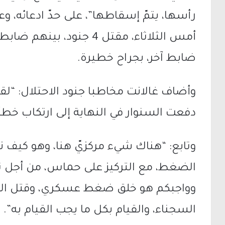
رأسها، يتمّ إسقاطها”، على حدّ ادعائه، وع
أمس الثلاثاء، مقتل 4 جنود
ضابط آخر، بجراح خطيرة.
وأضاف غالانت مخاطبا جنود الاحتلال: “لق
دفعت السنوار في النهاية إلى ارتكاب خطأ”
وتابع: “هناك شيء مركزيّ هنا، وهو كيف 
الضغط، مع التركيز على حماس، من أجل 
وواجبكم هو خلق ضغط عسكري، وقتل المخر
السجناء، والقيام بكل ما يجب القيام به”.