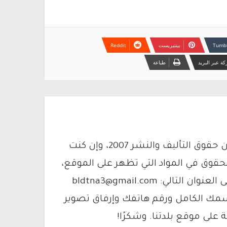
بينتيريست
ة عبر البريد
طباعة
يتم الاستخدام المواد وفقًا للمادة 27 أ من قانون حقوق التأليف والنشر 2007، وإن كنت
لحقوق في المواد التي تظهر على الموقع،
فيمكنك التواصل معنا عبر البريد الإلكتروني على العنوان التالي: bldtna3@gmail.com
سمك الكامل ورقم هاتفك وإرفاق تصوير
لى موقع بلدتنا. وشكرًا!