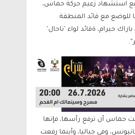
موقع استشهاد زعيم حركة حماس،
ًا للوضع مع قائد المنطقة
باراك حيرام، ةقائد لواء ’ناحال’
”.
اولت حماس أن ترفع رأسها، فإنها
نيونس، وفي جباليا، وأينما رفعت