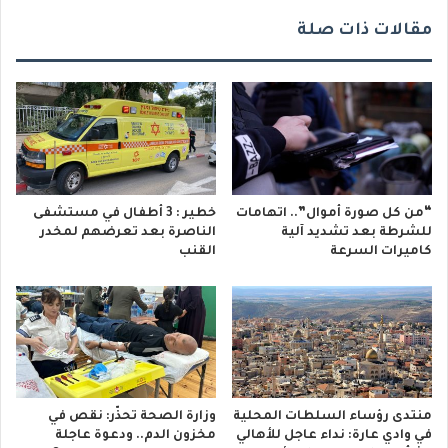
مقالات ذات صلة
“من كل صورة أموال”.. اتهامات
خطير : 3 أطفال في مستشفى
للشرطة بعد تشديد آلية
الناصرة بعد تعرضهم لمخدر
كاميرات السرعة
القنب
منتدى رؤساء السلطات المحلية
وزارة الصحة تحذّر: نقص في
في وادي عارة: نداء عاجل للأهالي
مخزون الدم.. ودعوة عاجلة