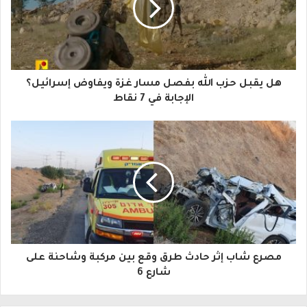
د
ك
ا
هل يقبل حزب الله بفصل مسار غزة ويفاوض إسرائيل؟
ل
الإجابة في 7 نقاط
إ
ل
ك
ت
ر
و
مصرع شاب إثر حادث طرق وقع بين مركبة وشاحنة على
ن
شارع 6
ي