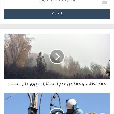
د
خ
ل
ب
ر
ي
د
ك
ا
حالة الطقس: حالة من عدم الاستقرار الجوي حتى السبت
ل
إ
ل