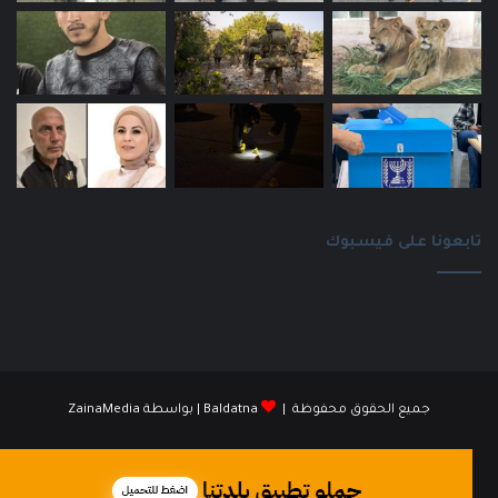
تابعونا على فيسبوك
جميع الحقوق محفوظة |
Baldatna
| بواسطة
ZainaMedia
فيسبوك
انستقرام