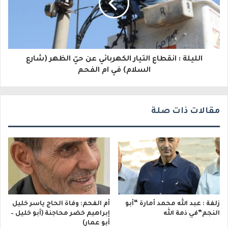
ك
ت
ر
و
الليلة : انقطاع التيار الكهربائي عن حيّ الظهر (شارع
السلام) في ام الفحم
ن
ي
مقالات ذات صلة
زلفة : عبد الله محمد أمارة “أبو
أم الفحم: وفاة الحاج ياسر خليل
النجم”في ذمة الله
إبراهيم خضر محاجنة (أبو خليل –
أبو عمار)