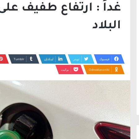
غداً : ارتفاع طفيف عل
البلاد
فيسبوك
تويتر
لينكدإن
Odnoklassniki
بوكيت