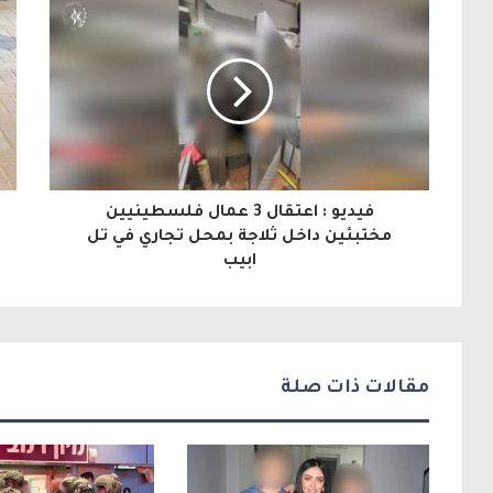
ر
ي
د
ك
ا
ل
فيديو : اعتقال 3 عمال فلسطينيين
إ
مختبئين داخل ثلاجة بمحل تجاري في تل
ابيب
ل
ك
ت
ر
مقالات ذات صلة
و
ن