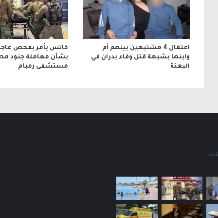
ي
اعتقال 4 مشتبهين بينهم أم
كاتس يأمر بفحص عاجل
وابنها بشبهة قتل وفاء بدران في
بشأن معاملة جنود مص
البعنة
مستشفى رمبام
ات