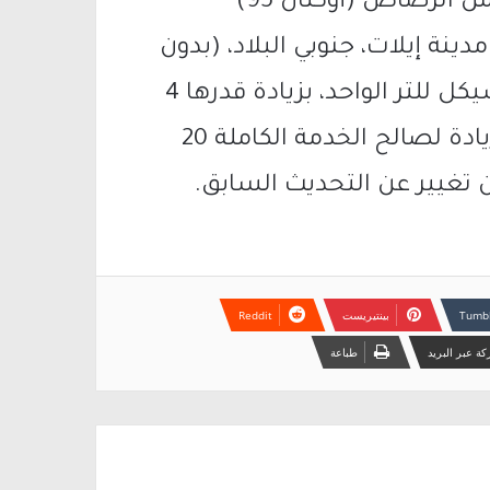
أما الحد الأقصى لسعر لتر البنزين الخالي من الرصاص (أوكتان 95)
نة إيلات، جنوبي البلاد، (بدون
ضريبة القيمة المضافة) لن يتجاوز 6.16 شيكل للتر الواحد، بزيادة قدرها 4
أغورات عن التحديث السابق. وستكون الزيادة لصالح الخدمة الكاملة 20
 تغيير عن التحديث السابق.
بينتيريست
ة عبر البريد
طباعة