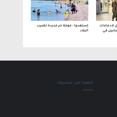
 لادعاءات
إستعدوا : موجة حر جديدة تضرب
ابين في
البلاد
تابعونا على فيسبوك