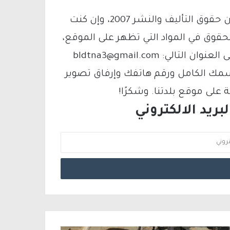
يتم الاستخدام المواد وفقًا للمادة 27 أ من قانون حقوق التأليف والنشر 2007، وإن كنت
لحقوق في المواد التي تظهر على الموقع،
فيمكنك التواصل معنا عبر البريد الإلكتروني على العنوان التالي: bldtna3@gmail.com
سمك الكامل ورقم هاتفك وإرفاق تصوير
لى موقع بلدتنا. وشكرًا!
ريد الالكتروني