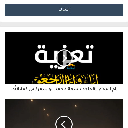
د
خ
ل
ب
ر
ي
د
ك
ا
ام الفحم : الحاجة باسمة محمد ابو سمرة في ذمة الله
ل
إ
ل
ك