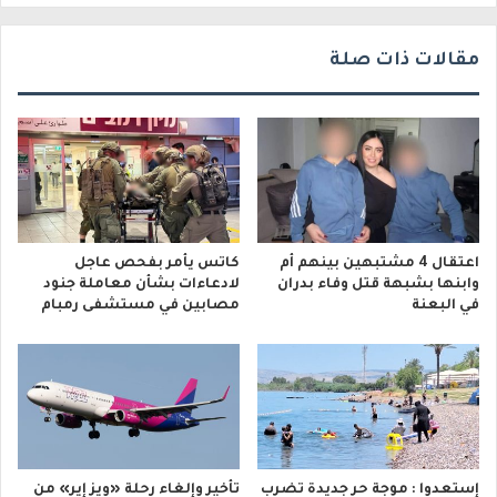
مقالات ذات صلة
اعتقال 4 مشتبهين بينهم أم
كاتس يأمر بفحص عاجل
وابنها بشبهة قتل وفاء بدران
لادعاءات بشأن معاملة جنود
في البعنة
مصابين في مستشفى رمبام
إستعدوا : موجة حر جديدة تضرب
تأخير وإلغاء رحلة «ويز إير» من