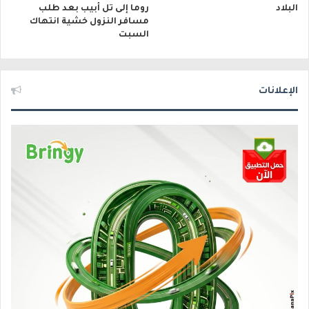
البلاد
روما إلى تل أبيب بعد طلب
مسافر النزول خشية انتهاك
السبت
الإعلانات