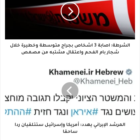
ي
د
ك
ا
الشرطة: اصابة 3 اشخاص بجراح متوسطة وخطيرة خلال
ل
شجار بام الفحم واعتقال مشتبه من مصمص
إ
ل
ك
ت
ر
و
المرشد الإيراني يهدد: أمريكا وإسرائيل ستتلقيان ردا
ن
ساحقا
ي