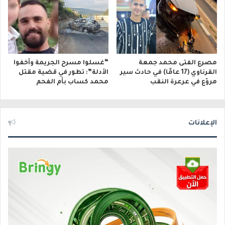
مصرع الفتى محمد جمعة
“غسلوا مسرح الجريمة وأخفوا
القرناوي (17 عامًا) في حادث سير
الأدلة”: تطور في قضية مقتل
مروّع في عرعرة النقب
محمد كساب بأم الفحم
الإعلانات