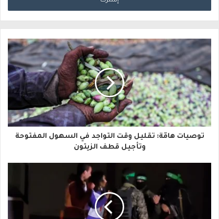
خ
ل
ب
ر
ي
د
ك
ا
توصيات هامّة: تقليل وقت التواجد في السهول المفتوحة
ل
وتأجيل قطف الزيتون
إ
ل
ك
ت