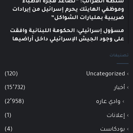
سلطة الضرائب: “تصاعد هجرة الأطباء
وموظفي الهايتك يحرم إسرائيل من إيرادات
ضريبية بمليارات الشواكل”
مسؤول إسرائيلي: الحكومة اللبنانية وافقت
على وجود الجيش الإسرائيلي داخل أراضيها
تصنيفات
(120)
Uncategorized
أخبار
(15٬732)
وادي عاره
(2٬958)
إعلانات
(1)
بودكاست
(4)