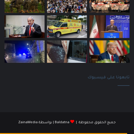
تابعونا على فيسبوك
جميع الحقوق محفوظة |
Baldatna
| بواسطة
ZainaMedia