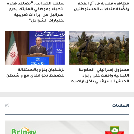
مظاهرة قطرية في أم الفحم
سلطة الضرائب: “تصاعد هجرة
رفضًا لاعتداءات المستوطنين
الأطباء وموظفي الهايتك يحرم
إسرائيل من إيرادات ضريبية
بمليارات الشواكل”
مسؤول إسرائيلي: الحكومة
بزشكيان يلوّح بالاستقالة
اللبنانية وافقت على وجود
للضغط نحو اتفاق مع واشنطن
الجيش الإسرائيلي داخل أراضيها
الإعلانات