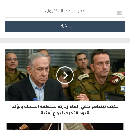
أ
د
خ
ل
ب
ر
ي
د
ك
ا
مكتب نتنياهو ينفي إلغاء زيارته لمنطقة المطلة ويؤكد
ل
قيود التحرك لدواعٍ أمنية
إ