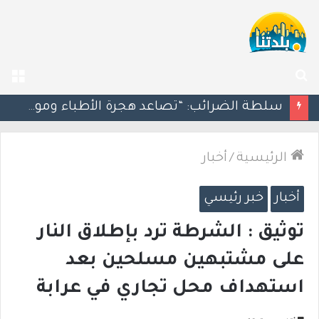
بحث
الق
عن
مسؤول إسرائيلي: الحكومة اللبنانية وافقت على وجود الجيش الإسرائيلي داخل أراضيها
الرئيسية
/
أخبار
أخبار
خبر رئيسي
توثيق : الشرطة ترد بإطلاق النار
على مشتبهين مسلحين بعد
استهداف محل تجاري في عرابة