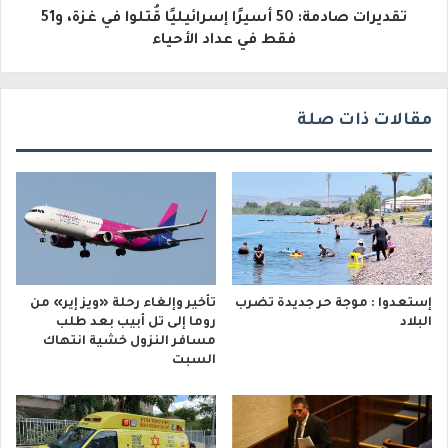
و
تقديرات صادمة: 50 أسيرًا إسرائيليًا قُتلوا في غزة، و51
فقط في عداد الأحياء
ن
ي
مقالات ذات صلة
إستعدوا : موجة حر جديدة تضرب
تأخير وإلغاء رحلة «ويز إير» من
البلاد
روما إلى تل أبيب بعد طلب
مسافر النزول خشية انتهاك
السبت