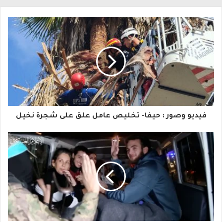
ل
ب
ر
ي
د
ك
ا
فيديو وصور : حيفا- تخليص عامل علق على شجرة نخيل
ل
إ
ل
ك
ت
ر