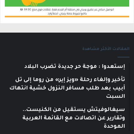
المقالات الأكثر مشاهدة
إستعدوا : موجة حر جديدة تضرب البلاد
تأخير وإلغاء رحلة «ويز إير» من روما إلى تل
أبيب بعد طلب مسافر النزول خشية انتهاك
السبت
سيغالوفيتش يستقيل من الكنيست..
وتقارير عن اتصالات مع القائمة العربية
الموحدة