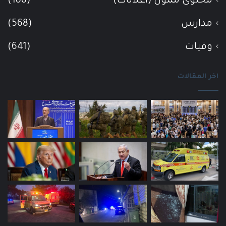
محتوى ممول (اعلانات)
(188)
مدارس
(568)
وفيات
(641)
اخر المقالات