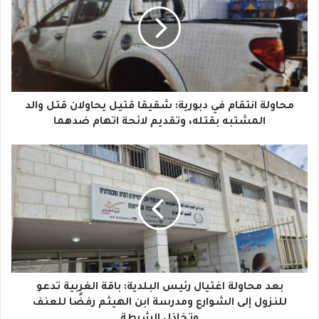
ي
د
ك
ا
محاولة انتقام في دبورية: شقيقا قتيل يحاولان قتل والد
ل
المشتبه بقتله، وتقديم لائحة اتهام ضدهما
إ
ل
ك
ت
ر
و
بعد محاولة اغتيال رئيس البلدية: باقة الغربية تدعو
ن
للنزول إلى الشوارع ومدرسة ابن الهيثم رفضًا للعنف
ي
وتخاذل الشرطة