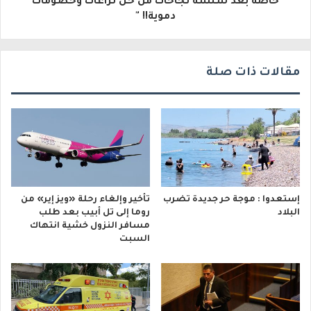
خاصة بعد سلسة نجاحات من حل نزاعات وخصومات
ي
دموية!! "
مقالات ذات صلة
إستعدوا : موجة حر جديدة تضرب
تأخير وإلغاء رحلة «ويز إير» من
البلاد
روما إلى تل أبيب بعد طلب
مسافر النزول خشية انتهاك
السبت