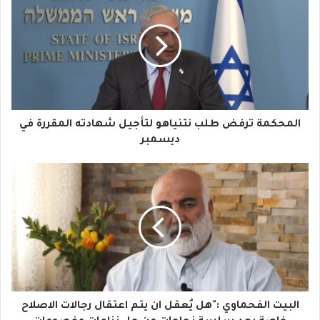
ر
ي
د
ك
ا
المحكمة ترفض طلب نتنياهو لتأجيل شهادته المقررة في
ل
ديسمبر
إ
ل
ك
ت
ر
و
البيت الفحماوي :"هل يُعقل ان يتم اعتقال رجالات الاصلاح
ن