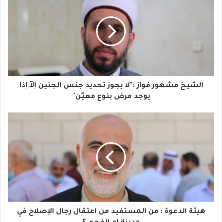
ر
ي
د
ك
ا
الشيخ مشهور فواز :"لا يجوز تحديد جنس الجنين إلاّ إذا
ل
يوجد مرض بنوع معيّن"
إ
ل
ك
ت
ر
و
هيئة الدعوة : من المستفيد من اعتقال رجال الإصلاح في
ن