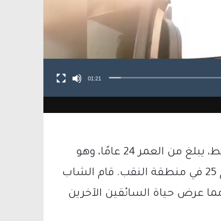
01:21
أفادت الشرطة بأنها ضبطت شابًا من رهط، يبلغ من العمر 24 عامًا، وهو
يقود شاحنة بشكل متهور على شارع رقم 25 في منطقة النقب. قام الشاب
مما عرض حياة السائقين الآخرين