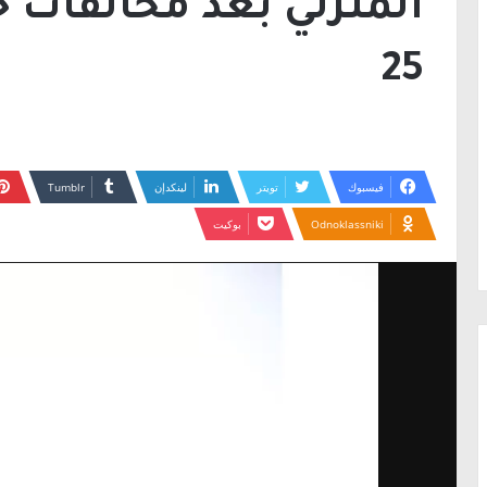
المنزلي بعد مخالفات 
25
فيسبوك
تويتر
لينكدإن
Odnoklassniki
بوكيت
مشغل
الفيديو