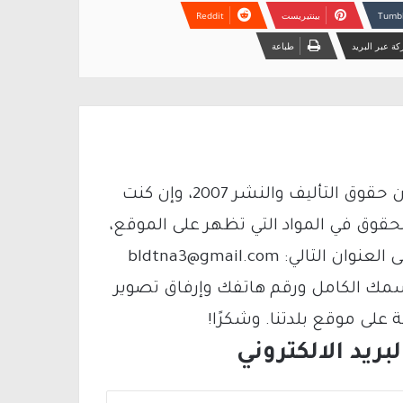
بينتيريست
ة عبر البريد
طباعة
يتم الاستخدام المواد وفقًا للمادة 27 أ من قانون حقوق التأليف والنشر 2007، وإن كنت
لحقوق في المواد التي تظهر على الموقع،
فيمكنك التواصل معنا عبر البريد الإلكتروني على العنوان التالي: bldtna3@gmail.com
سمك الكامل ورقم هاتفك وإرفاق تصوير
لى موقع بلدتنا. وشكرًا!
ريد الالكتروني