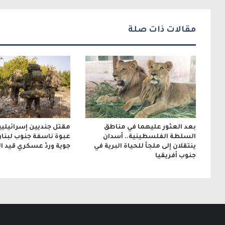
ك
ت
مقالات ذات صلة
ر
و
ن
ي
بعد العثور عليهما في مناطق
مقتل جنديين إسرائيليي
السلطة الفلسطينية.. أسدان
عبوة ناسفة جنوب لبنان
ينتقلان إلى ملجأ للحياة البرية في
جوية وردّ عسكري قيد ا
جنوب أفريقيا