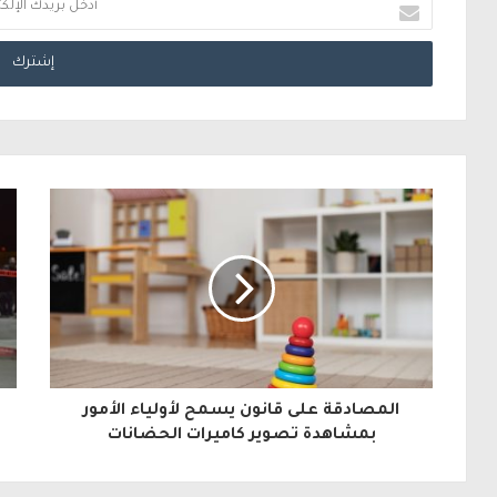
أ
د
خ
ل
ب
ر
ي
د
ك
ا
ل
المصادقة على قانون يسمح لأولياء الأمور
إ
بمشاهدة تصوير كاميرات الحضانات
ل