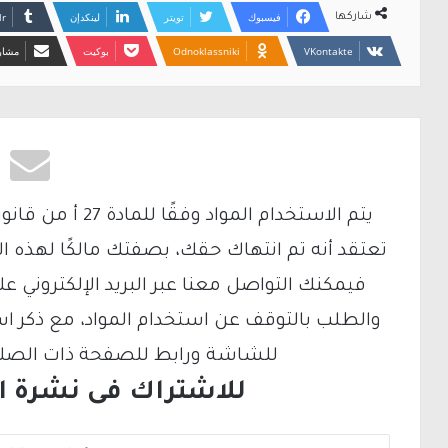
فيسبوك
تويتر
لينكدإن
شاركها
Odnoklassniki
بوكيت
مشارك
تعتقد أنه تم انتهاك حقك، بصفتك مالكًا لهذه ا
والطلب بالتوقف عن استخدام المواد، مع ذكر ا
للشاشة ورابط للصفحة ذات الصلة ع
للاشتراك فى نشرة الب