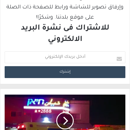
وإرفاق تصوير للشاشة ورابط للصفحة ذات الصلة
على موقع بلدتنا. وشكرًا!
للاشتراك فى نشرة البريد
الالكتروني
أ
د
خ
ل
ب
ر
ي
د