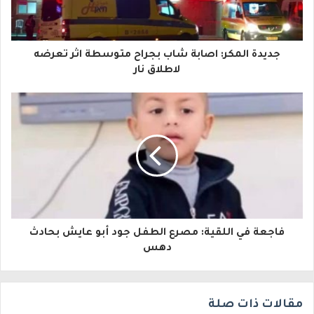
ك
ا
جديدة المكر: اصابة شاب بجراح متوسطة اثر تعرضه
ل
لاطلاق نار
إ
ل
ك
ت
ر
و
فاجعة في اللقية: مصرع الطفل جود أبو عايش بحادث
ن
دهس
ي
مقالات ذات صلة