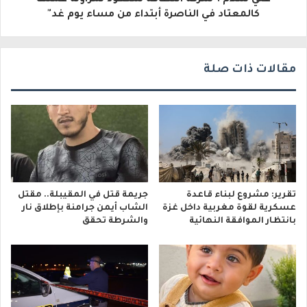
علي سلام :"شركة النظافة ستعود لمزاولة عملها
ن
كالمعتاد في الناصرة أبتداء من مساء يوم غد"
ي
مقالات ذات صلة
تقرير: مشروع لبناء قاعدة
جريمة قتل في المقيبلة.. مقتل
عسكرية لقوة مغربية داخل غزة
الشاب أيمن جرامنة بإطلاق نار
بانتظار الموافقة النهائية
والشرطة تحقق