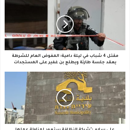
ب
ر
ي
د
ك
ا
مقتل 4 شباب في ليلة دامية: المفوض العام للشرطة
ل
يعقد جلسة طارئة ويطلع بن غفير على المستجدات
إ
ل
ك
ت
ر
و