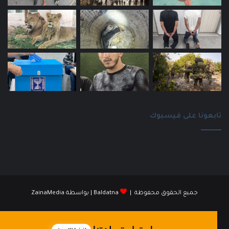
تابعونا على فيسبوك
جميع الحقوق محفوظة |
Baldatna
| بواسطة
ZainaMedia
فيسبوك
انستقرام