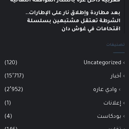
مغربية داخل غزة بانتظار الموافقة النهائية
بعد مطاردة وإطلاق نار على الإطارات..
الشرطة تعتقل مشتبهين بسلسلة
اقتحامات في غوش دان
تصنيفات
(120)
Uncategorized
أخبار
(15٬717)
وادي عاره
(2٬952)
إعلانات
(1)
بودكاست
(4)