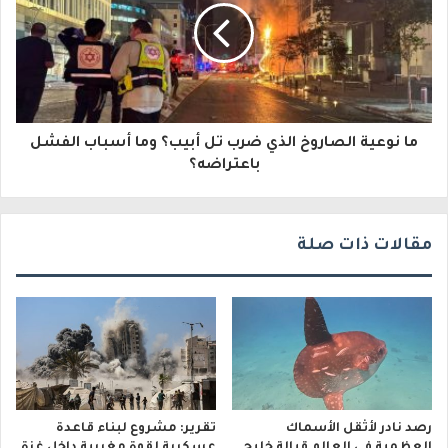
ك
ت
ر
و
ما نوعية الصاروخ الذي ضرب تل أبيب؟ وما أسباب الفشل
ن
باعتراضه؟
ي
مقالات ذات صلة
رصد نادر لأثقل الأسماك
تقرير: مشروع لبناء قاعدة
العظمية في العالم قبالة خليج
عسكرية لقوة مغربية داخل غزة