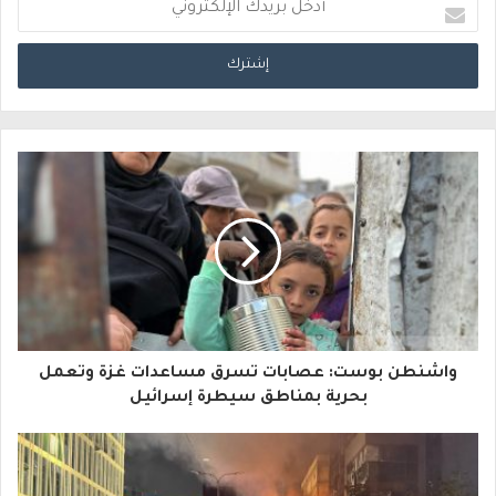
أ
د
خ
ل
ب
ر
ي
د
ك
ا
واشنطن بوست: عصابات تسرق مساعدات غزة وتعمل
ل
بحرية بمناطق سيطرة إسرائيل
إ
ل