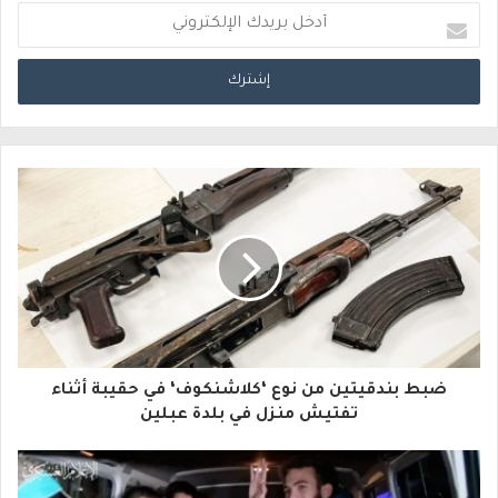
أ
د
خ
ل
ب
ر
ي
د
ك
ا
ضبط بندقيتين من نوع ‘كلاشنكوف‘ في حقيبة أثناء
ل
تفتيش منزل في بلدة عبلين
إ
ل