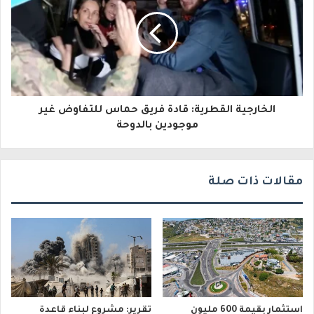
ك
ت
ر
و
الخارجية القطرية: قادة فريق حماس للتفاوض غير
ن
موجودين بالدوحة
ي
مقالات ذات صلة
استثمار بقيمة 600 مليون
تقرير: مشروع لبناء قاعدة