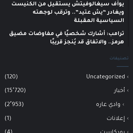
يوآف سيغالوفيتش يستقيل من الكنيست
ويغادر “يش عتيد”.. وترقب لوجهته
السياسية المقبلة
ترامب: أشارك شخصيًا في مفاوضات مضيق
هرمز.. والاتفاق قد يُنجز قريبًا
تصنيفات
(120)
Uncategorized
أخبار
(15٬720)
وادي عاره
(2٬953)
إعلانات
(1)
بودكاست
(4)