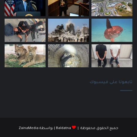
تابعونا على فيسبوك
جميع الحقوق محفوظة |
Baldatna
| بواسطة
ZainaMedia