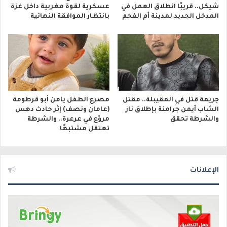
شيكل.. قريبًا انطلاق العمل في
عسكرية لقوة مغربية داخل غزة
المدخل الجديد لمدينة أم الفحم
بانتظار الموافقة النهائية
جريمة قتل في المقيبلة.. مقتل
مصرع الطفل يامن أبو قرطومة
الشاب أيمن جرامنة بإطلاق نار
(عامان ونصف) إثر حادث دهس
والشرطة تحقق
مروّع في عرعرة.. والشرطة
تعتقل مشتبهًا
الإعلانات