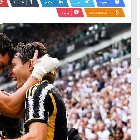
فيسبوك
تويتر
لينكدإن
Odnoklassniki
بوكيت