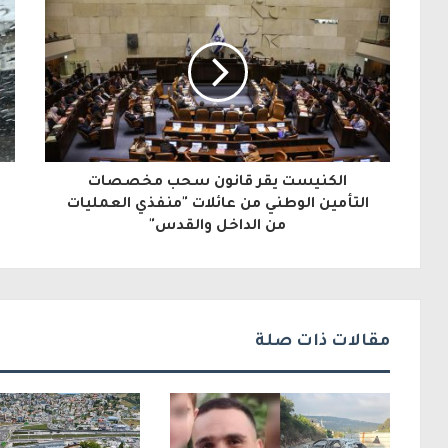
ي
د
ك
ا
ل
الكنيست يقر قانون سحب مخصصات
إ
التأمين الوطني من عائلات "منفذي العمليات
من الداخل والقدس"
ل
ك
ت
ر
مقالات ذات صلة
و
ن
ي