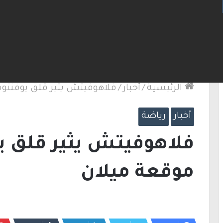
لكنيست ويغادر “يش عتيد”.. وترقب لوجهته السياسية
الرئيسية
/
أخبار
/
فلاهوفيتش يثير قلق يوفنت
أخبار
رياضة
فلاهوفيتش يثير قلق 
موقعة ميلان