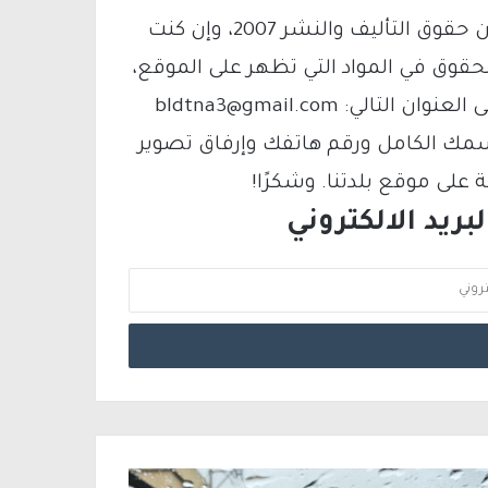
يتم الاستخدام المواد وفقًا للمادة 27 أ من قانون حقوق التأليف والنشر 2007، وإن كنت
لحقوق في المواد التي تظهر على الموقع،
فيمكنك التواصل معنا عبر البريد الإلكتروني على العنوان التالي: bldtna3@gmail.com
سمك الكامل ورقم هاتفك وإرفاق تصوير
لى موقع بلدتنا. وشكرًا!
ريد الالكتروني