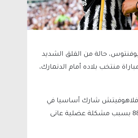
وفنتوس، حالة من القلق الشديد
باراة منتخب بلاده أمام الدنمارك،
 فلاهوفيتش شارك أساسيا في
المباراة، لكنه اضطر للخروج في الدقيقة 88 بسبب مشكلة عضلية عانى