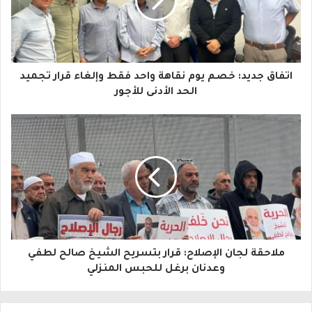
د
ك
ا
اتفاق جديد: خصم يوم نقاهة واحد فقط وإلغاء قرار تجميد
ل
الحد الأدنى للأجور
إ
ل
ك
ت
ر
و
ملاحقة لجان الإصلاح: قرار بتسريح الشيخ صالح لطفي
ن
وعدنان برغل للحبس المنزلي
ي