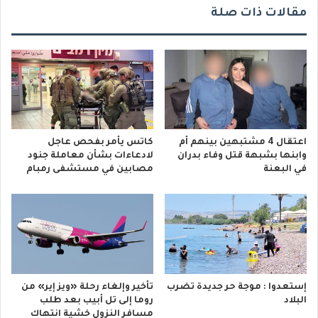
مقالات ذات صلة
اعتقال 4 مشتبهين بينهم أم
كاتس يأمر بفحص عاجل
وابنها بشبهة قتل وفاء بدران
لادعاءات بشأن معاملة جنود
في البعنة
مصابين في مستشفى رمبام
إستعدوا : موجة حر جديدة تضرب
تأخير وإلغاء رحلة «ويز إير» من
البلاد
روما إلى تل أبيب بعد طلب
مسافر النزول خشية انتهاك