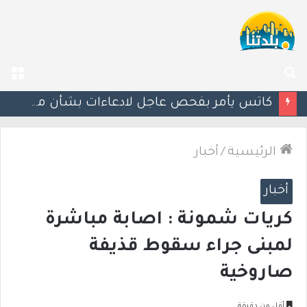
بحث
الق
عن
إستعدوا : موجة حر جديدة تضرب البلاد
الرئيسية
/
أخبار
أخبار
كريات شمونة : اصابة مباشرة
لمبنى جراء سقوط قذيفة
صاروخية
أقل من دقيقة