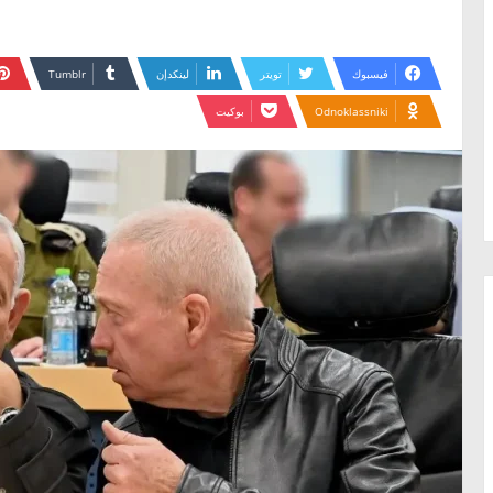
فيسبوك
تويتر
لينكدإن
Odnoklassniki
بوكيت