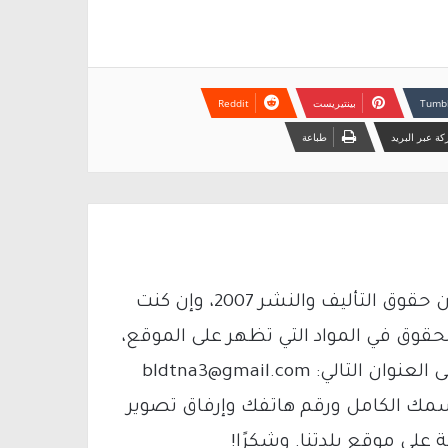
بينتيريست
ة عبر البريد
طباعة
يتم الاستخدام المواد وفقًا للمادة 27 أ من قانون حقوق التأليف والنشر 2007، وإن كنت
لحقوق في المواد التي تظهر على الموقع،
فيمكنك التواصل معنا عبر البريد الإلكتروني على العنوان التالي: bldtna3@gmail.com
سمك الكامل ورقم هاتفك وإرفاق تصوير
لى موقع بلدتنا. وشكرًا!