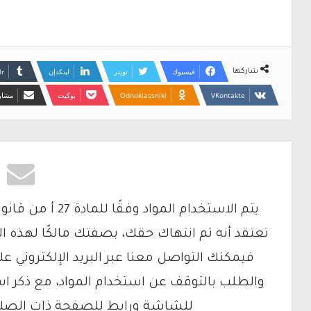
فيسبوك
تويتر
لينكدإن
شاركها
Odnoklassniki
بوكيت
مشارك
تعتقد أنه تم انتهاك حقك، بصفتك مالكًا لهذه ا
والطلب بالتوقف عن استخدام المواد، مع ذكر ا
للشاشة ورابط للصفحة ذات الصلة ع