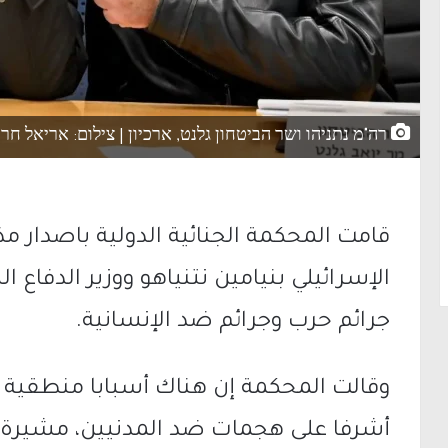
רה"מ נתניהו ושר הביטחון גלנט, ארכיון | צילום: אריאל חר
قامت المحكمة الجنائية الدولية باصدار مذ
الإسرائيلي بنيامين نتنياهو ووزير الدفاع 
جرائم حرب وجرائم ضد الإنسانية.
وقالت المحكمة إن هناك أسبابا منطقية لل
أشرفا على هجمات ضد المدنيين، مشيرة إل