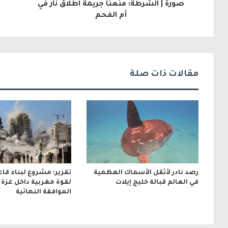
صورة | الشرطة: منعنا جريمة اطلاق نار في
إ
أم الفحم
ل
ك
ت
مقالات ذات صلة
ر
و
ن
ي
رصد نادر لأثقل الأسماك العظمية
تقرير: مشروع لبناء قا
في العالم قبالة خليج إيلات
لقوة مغربية داخل غزة ب
الموافقة النهائية