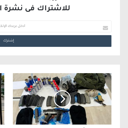
للاشتراك فى نشرة الب
أ
د
خ
ل
ب
ر
ي
د
ك
ا
ل