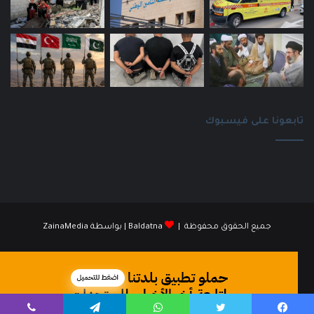
تابعونا على فيسبوك
جميع الحقوق محفوظة |
Baldatna
| بواسطة
ZainaMedia
فيسبوك
انستقرام