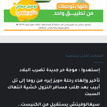
المقالات الأكثر مشاهدة
إستعدوا : موجة حر جديدة تضرب البلاد
تأخير وإلغاء رحلة «ويز إير» من روما إلى تل
أبيب بعد طلب مسافر النزول خشية انتهاك
السبت
سيغالوفيتش يستقيل من الكنيست..