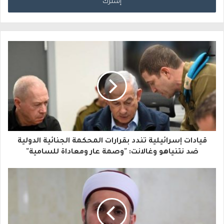
خ
ل
ب
ر
ي
د
ك
ا
قيادات إسرائيلية تندد بقرارات المحكمة الجنائية الدولية
ل
ضد نتنياهو وغالانت: "وصمة عار ومعاداة للسامية"
إ
ل
ك
ت