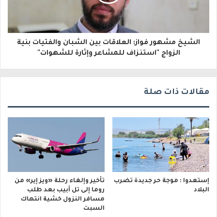
ر
و
الشيخ مشهور فواز: العلاقات بين الشبان والفتيات بنية
ن
الزواج "استنزاف للمشاعر وإثارة للشهوات"
ي
مقالات ذات صلة
إستعدوا : موجة حر جديدة تضرب
تأخير وإلغاء رحلة «ويز إير» من
البلاد
روما إلى تل أبيب بعد طلب
مسافر النزول خشية انتهاك
السبت