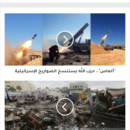
ل
ب
ر
ي
د
ك
ا
"ألماس".. حزب الله يستنسخ الصواريخ الإسرائيلية
ل
إ
ل
ك
ت
ر