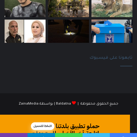
تابعونا على فيسبوك
جميع الحقوق محفوظة |
Baldatna
| بواسطة
ZainaMedia
فيسبوك
انستقرام