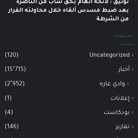
توثيق : لائحة اتهام بحق شاب من الناصرة
بعد ضبط مسدس ألقاه خلال محاولته الفرار
من الشرطة
تصنيفات
(120)
Uncategorized
أخبار
(15٬715)
وادي عاره
(2٬952)
إعلانات
(1)
بودكاست
(4)
تقارير
(146)