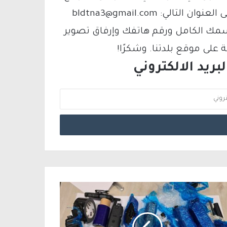
فيمكنك التواصل معنا عبر البريد الإلكتروني على العنوان التالي: bldtna3@gmail.com
سمك الكامل ورقم هاتفك وإرفاق تصوير
لى موقع بلدتنا. وشكرًا!
ريد الالكتروني