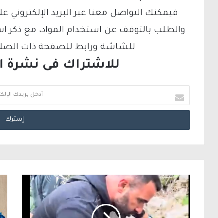
والطلب بالتوقف عن استخدام المواد، مع ذكر ا
للشاشة ورابط للصفحة ذات الصلة ع
للاشتراك فى نشرة الب
أ
د
خ
ل
ب
ر
ي
د