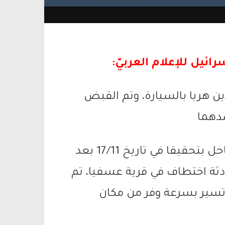
ئيل للإعلام العربيّ:
ا (22 و26) عامًا، اللذين هربا بالسيارة، وتم القبض
ضدهما
قامت شرطة مديرية الكرمل في لواء الساحل بتحقيقا في تاريخ 17/11 بعد
للشرطة حول حادثة اختطاف في قرية عسفيا، تم
 تسير بسرعة وفر من مكان