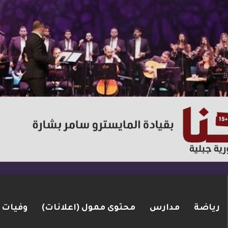
رياضة
مدارس
محتوى ممول (اعلانات)
وفيات
ت مضيق هرمز.. والاتفاق قد يُنجز قريبًا