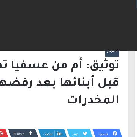
الرئيسية
/
أخبار
/
توثيق: أم من عسفيا تم اختط
أموال المخدرات
أخبار
توثيق: أم من عسفيا ت
قبل أبنائها بعد رفضها
المخدرات
فيسبوك
تويتر
لينكدإن