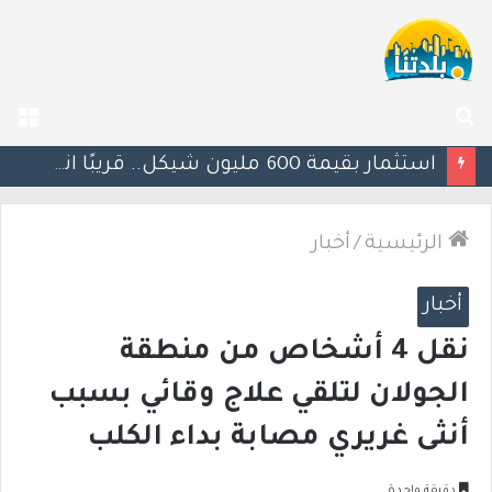
بحث
الق
عن
يوآف سيغالوفيتش يستقيل من الكنيست ويغادر “يش عتيد”.. وترقب لوجهته السياسية المقبلة
الرئيسية
/
أخبار
أخبار
‎نقل 4 أشخاص من منطقة
الجولان لتلقي علاج وقائي بسبب
أنثى غريري مصابة بداء الكلب
دقيقة واحدة