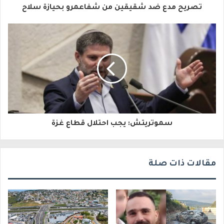
تصريح مدع ضد شقيقين من شفاعمرو بحيازة سلاح
ل
إ
ل
ك
ت
ر
و
سموتريتش: يجب احتلال قطاع غزة
ن
ي
مقالات ذات صلة