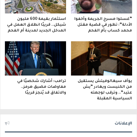
“غسلوا مسرح الجريمة وأخفوا
استثمار بقيمة 600 مليون
الأدلة”: تطور في قضية مقتل
شيكل.. قريبًا انطلاق العمل في
محمد كساب بأم الفحم
المدخل الجديد لمدينة أم الفحم
يوآف سيغالوفيتش يستقيل
ترامب: أشارك شخصيًا في
من الكنيست ويغادر “يش
مفاوضات مضيق هرمز..
عتيد”.. وترقب لوجهته
والاتفاق قد يُنجز قريبًا
السياسية المقبلة
الإعلانات