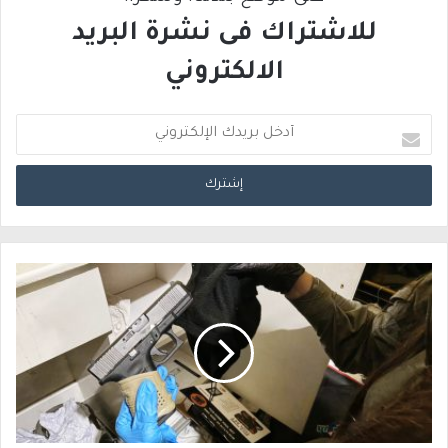
للاشتراك فى نشرة البريد
الالكتروني
أ
د
خ
ل
ب
ر
ي
د
ك
ا