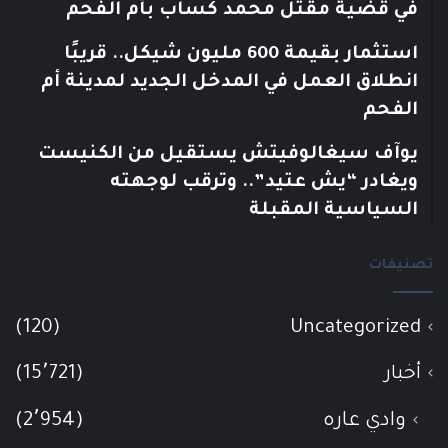
في قضية مقتل محمد كساب بأم الفحم
استثمار بقيمة 600 مليون شيكل.. قريبًا
انطلاق العمل في المدخل الجديد لمدينة أم
الفحم
يوآف سيغالوفيتش يستقيل من الكنيست
ويغادر “يش عتيد”.. وترقب لوجهته
السياسية المقبلة
تصنيفات
(120)
Uncategorized
أخبار
(15٬721)
وادي عاره
(2٬954)