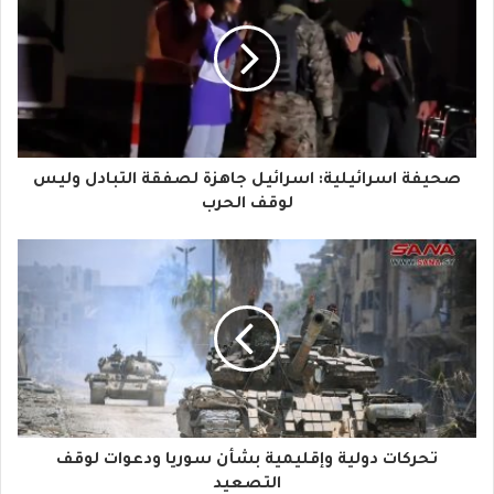
ر
ي
د
ك
ا
صحيفة اسرائيلية: اسرائيل جاهزة لصفقة التبادل وليس
ل
لوقف الحرب
إ
ل
ك
ت
ر
و
تحركات دولية وإقليمية بشأن سوريا ودعوات لوقف
ن
التصعيد