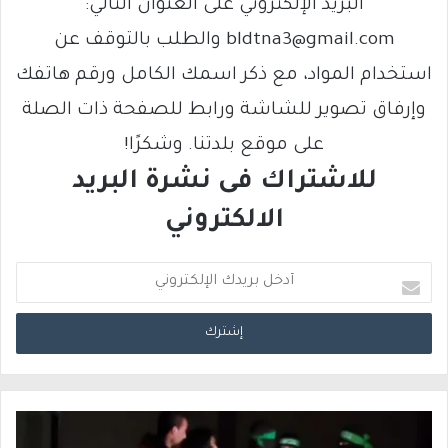
البريد الإلكتروني على العنوان التالي:
bldtna3@gmail.com والطلب بالتوقف عن
استخدام المواد، مع ذكر اسمك الكامل ورقم هاتفك
وإرفاق تصوير للشاشة ورابط للصفحة ذات الصلة
على موقع بلدتنا. وشكرًا!
للاشتراك فى نشرة البريد
الالكتروني
أ
د
خ
ل
ب