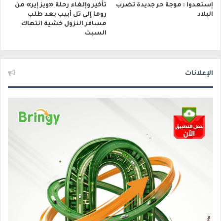
إستعدوا : موجة حر جديدة تضرب
تأخير وإلغاء رحلة «ويز إير» من
البلاد
روما إلى تل أبيب بعد طلب
مسافر النزول خشية انتهاك
السبت
الإعلانات