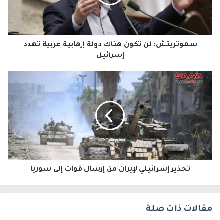
د
ك
ا
سموتريتش: لن تكون هناك دولة إرهابية عربية تهدد
ل
إسرائيل
إ
ل
ك
ت
ر
و
تحذير إسرائيلي لإيران من إرسال قوات إلى سوريا
ن
ي
مقالات ذات صلة