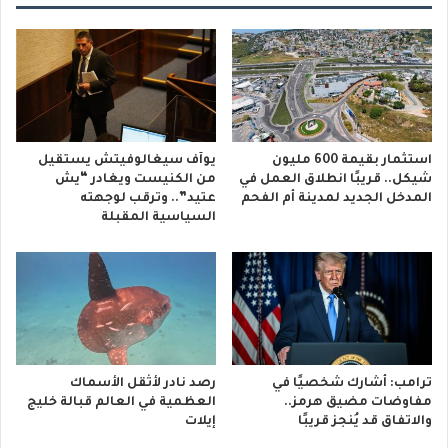
استثمار بقيمة 600 مليون
يوآف سيغالوفيتش يستقيل
شيكل.. قريبًا انطلاق العمل في
من الكنيست ويغادر “يش
المدخل الجديد لمدينة أم الفحم
عتيد”.. وترقب لوجهته
السياسية المقبلة
ترامب: أشارك شخصيًا في
رصد نادر لأثقل الأسماك
مفاوضات مضيق هرمز..
العظمية في العالم قبالة خليج
والاتفاق قد يُنجز قريبًا
إيلات