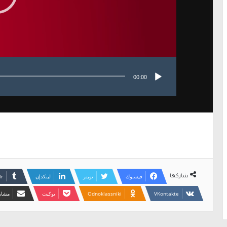
00:00
فيسبوك
تويتر
لينكدإن
شاركها
Odnoklassniki
بوكيت
مشارك