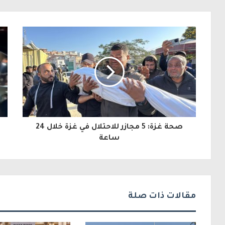
ب
ر
ي
د
ك
ا
ل
صحة غزة: 5 مجازر للاحتلال في غزة خلال 24
إ
ساعة
ل
ك
ت
مقالات ذات صلة
ر
و