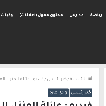
رياضة
مدارس
محتوى ممول (اعلانات)
وفيات
أطباء وموظفي الهايتك يحرم إسرائيل من إيرادات ضريب
الرئيسية
/
خبر رئيسي
/
فيديو : عائلة المنزل ا
خبر رئيسي
وادي عاره