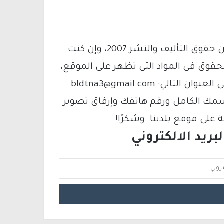
يتم الاستخدام المواد وفقًا للمادة 27 أ من قانون حقوق التأليف والنشر 2007، وإن كنت
لحقوق في المواد التي تظهر على الموقع،
فيمكنك التواصل معنا عبر البريد الإلكتروني على العنوان التالي: bldtna3@gmail.com
سمك الكامل ورقم هاتفك وإرفاق تصوير
لى موقع بلدتنا. وشكرًا!
ريد الالكتروني