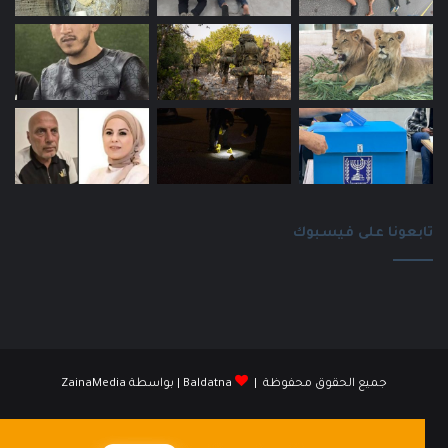
تابعونا على فيسبوك
جميع الحقوق محفوظة |
Baldatna
| بواسطة
ZainaMedia
فيسبوك
انستقرام