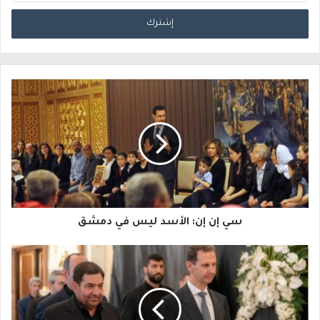
د
خ
ل
ب
ر
ي
د
ك
ا
سي إن إن: الأسد ليس في دمشق
ل
إ
ل
ك