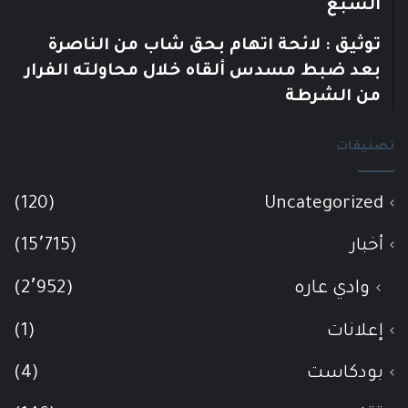
السبع
توثيق : لائحة اتهام بحق شاب من الناصرة
بعد ضبط مسدس ألقاه خلال محاولته الفرار
من الشرطة
تصنيفات
(120)
Uncategorized
أخبار
(15٬715)
وادي عاره
(2٬952)
إعلانات
(1)
بودكاست
(4)