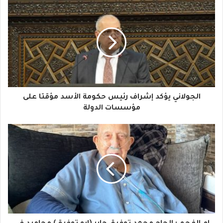
ب
ر
ي
د
ك
ا
الجولاني يؤكد إشراف رئيس حكومة الأسد مؤقتا على
ل
مؤسسات الدولة
إ
ل
ك
ت
ر
و