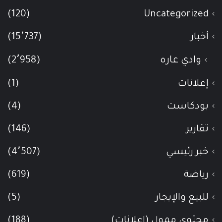
(120)
Uncategorized
أخبار
(15٬737)
وادي عاره
(2٬958)
إعلانات
(1)
بودكاست
(4)
تقارير
(146)
خبر رئيسي
(4٬507)
رياضة
(619)
للبيع والإيجار
(5)
محتوى ممول (اعلانات)
(188)