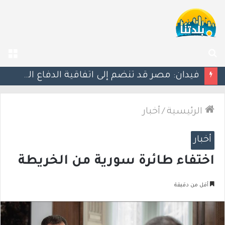
بحث
الق
عن
ليلة دامية: إصابة معلّم مدرسة بإطلاق نار في جت المثلث ورجل بجروح خطيرة في كابول
الرئيسية
/
أخبار
أخبار
اختفاء طائرة سورية من الخريطة
أقل من دقيقة