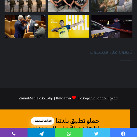
تابعونا على فيسبوك
جميع الحقوق محفوظة |
Baldatna
| بواسطة
ZainaMedia
فيسبوك
انستقرام