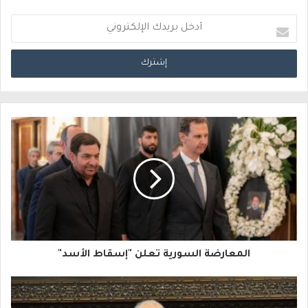
أ
د
خ
ل
ب
ر
ي
د
ك
ا
المعارضة السورية تعلن "إسقاط الأسد"
ل
إ