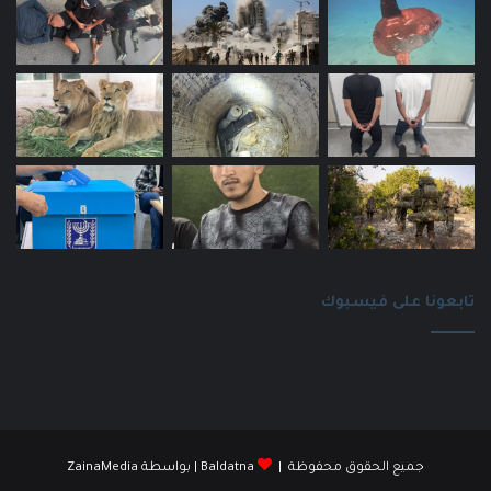
تابعونا على فيسبوك
جميع الحقوق محفوظة |
Baldatna
| بواسطة
ZainaMedia