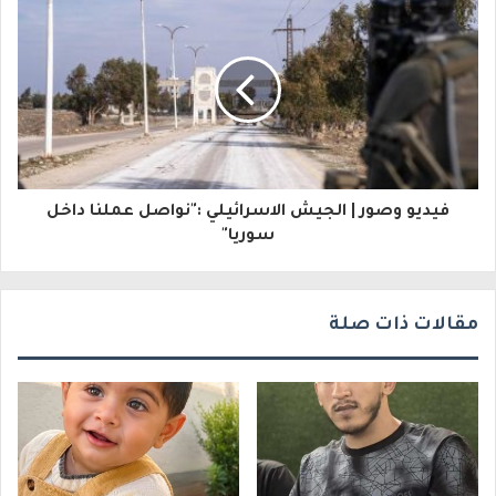
ل
ك
ت
ر
و
فيديو وصور | الجيش الاسرائيلي :"نواصل عملنا داخل
ن
سوريا"
ي
مقالات ذات صلة