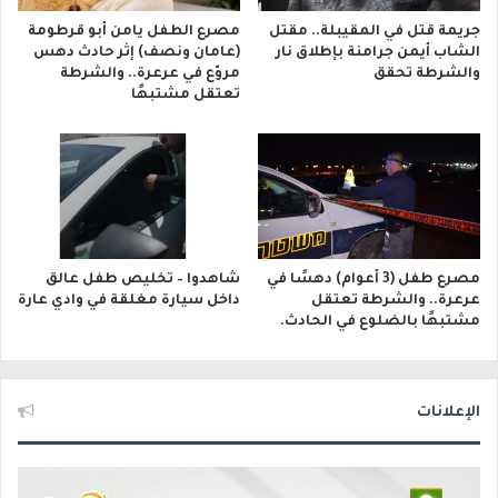
جريمة قتل في المقيبلة.. مقتل
مصرع الطفل يامن أبو قرطومة
الشاب أيمن جرامنة بإطلاق نار
(عامان ونصف) إثر حادث دهس
والشرطة تحقق
مروّع في عرعرة.. والشرطة
تعتقل مشتبهًا
مصرع طفل (3 أعوام) دهسًا في
شاهدوا – تخليص طفل عالق
عرعرة.. والشرطة تعتقل
داخل سيارة مغلقة في وادي عارة
مشتبهًا بالضلوع في الحادث.
الإعلانات