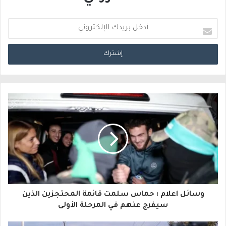
أ
د
خ
ل
ب
ر
ي
د
ك
ا
وسائل اعلام : حماس سلمت قائمة المحتجزين الذين
ل
سيفرج عنهم في المرحلة الأولى
إ