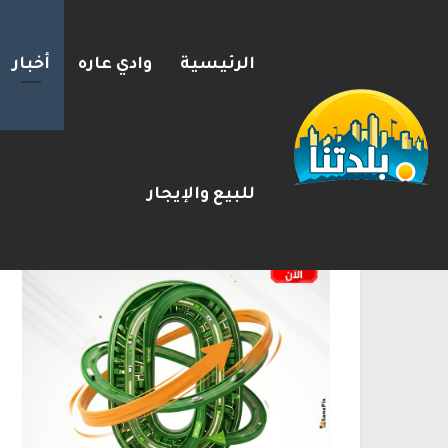
الرئيسية
وادي عاره
أخبار
مصرع الفتى محمد جمعة القرناوي (17 عامًا) في حادث سير مروّع في ع
2026-08-08
شريط الأخبار
الإعلانات
للبيع والإيجار