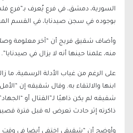
السورية، دمشق، في فرع يُعرف بـ”فرع فل
بوجوده في سجن صيدنايا، في القسم المعر
وأضاف شقيق فريج أن “آخر معلومة وصلت
منه، علمنا حينها أنه لا يزال في صيدنايا”.
على الرغم من غياب الأدلة الرسمية، ما ز
ابنها والالتقاء به. وقال شقيقه إن “الأمل 
شقيقه لم يكن ذاهبًا لـ”القتال أو “الجها
ذاكرته إثر حادث تعرض له قبل فترة قصيرة
وأوضح أن “شقيقي اختفى أيضا في وقتٍ س