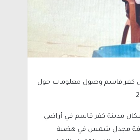
ائق مرعي فريج (49 عاما) من كفر قاسم وصول معلومات حول
سكان مدينة كفر قاسم في أراضي
ب دخوله منطقة مجدل شمس في هضبة