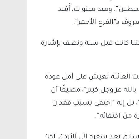
سطين”. وبعد سنوات، أُفيد
وف بـ”الفرع الأحمر”.
نا كانت قبل سنة ونصف بإشارة
الت العائلة تعيش على أمل عودة
بالله عز وجل كبير”، مضيفًا أن
د”، بل إنه “اختفى بسبب فقدان
 من اختفائه”.
ابق بعد سفره إلى الأردن، لكن