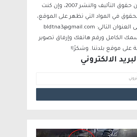
يتم الاستخدام المواد وفقًا للمادة 27 أ من قانون حقوق التأليف والنشر 2007، وإن كنت
لحقوق في المواد التي تظهر على الموقع،
فيمكنك التواصل معنا عبر البريد الإلكتروني على العنوان التالي: bldtna3@gmail.com
سمك الكامل ورقم هاتفك وإرفاق تصوير
لى موقع بلدتنا. وشكرًا!
ريد الالكتروني