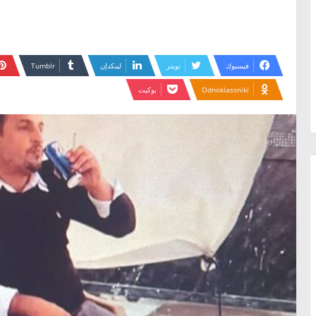
فيسبوك
تويتر
لينكدإن
Odnoklassniki
بوكيت