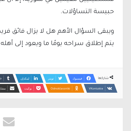
فلسطينيين مقيمين في سورية، إلا أن غي
حبيسة التساؤلات.
ويبقى السؤال الأهم هل لا يزال فائق فري
يتم إطلاق سراحه يومًا ما ويعود إلى أهل
فيسبوك
تويتر
لينكدإن
شاركها
Odnoklassniki
بوكيت
مشارك