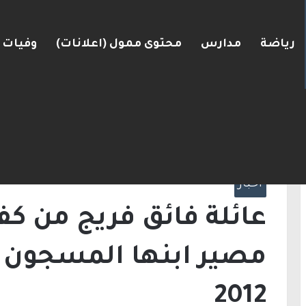
رياضة
مدارس
محتوى ممول (اعلانات)
وفيات
رعرة النقب
الرئيسية
/
أخبار
/
عائلة فائق فريج من كفر قا
سورية منذ 2012
أخبار
عائلة فائق فريج من ك
مصير ابنها المسجون 
2012