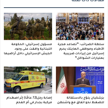
مقالات ذات صلة
سلطة الضرائب: “تصاعد هجرة
مسؤول إسرائيلي: الحكومة
الأطباء وموظفي الهايتك يحرم
اللبنانية وافقت على وجود
إسرائيل من إيرادات ضريبية
الجيش الإسرائيلي داخل أراضيها
بمليارات الشواكل”
بزشكيان يلوّح بالاستقالة
إصابة رجل(72 عامًا) إثر اصطدام
للضغط نحو اتفاق مع واشنطن
مركبة بجدار في أم الفحم