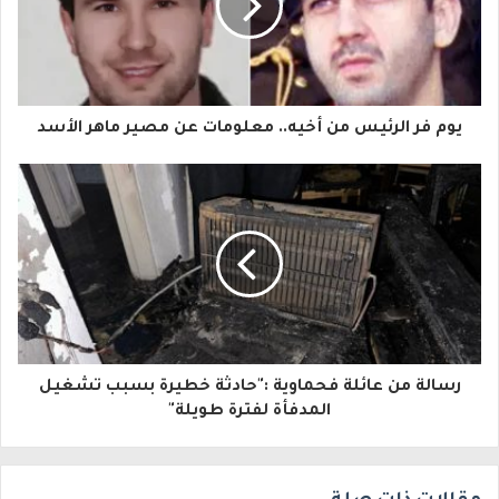
د
ك
ا
يوم فر الرئيس من أخيه.. معلومات عن مصير ماهر الأسد
ل
إ
ل
ك
ت
ر
و
رسالة من عائلة فحماوية :"حادثة خطيرة بسبب تشغيل
المدفأة لفترة طويلة"
ن
ي