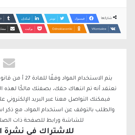
فيسبوك
تويتر
لينكدإن
شاركها
Odnoklassniki
بوكيت
مشارك
تعتقد أنه تم انتهاك حقك، بصفتك مالكًا لهذه ا
والطلب بالتوقف عن استخدام المواد، مع ذكر ا
للشاشة ورابط للصفحة ذات الصلة ع
للاشتراك فى نشرة الب