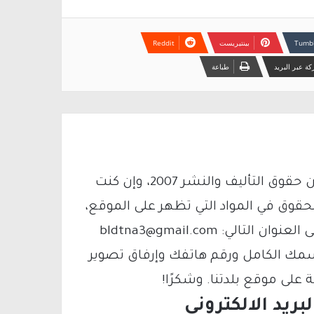
بينتيريست
ة عبر البريد
طباعة
يتم الاستخدام المواد وفقًا للمادة 27 أ من قانون حقوق التأليف والنشر 2007، وإن كنت
لحقوق في المواد التي تظهر على الموقع،
فيمكنك التواصل معنا عبر البريد الإلكتروني على العنوان التالي: bldtna3@gmail.com
سمك الكامل ورقم هاتفك وإرفاق تصوير
لى موقع بلدتنا. وشكرًا!
ريد الالكتروني