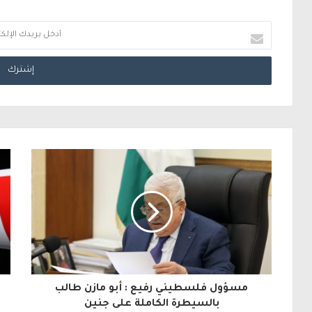
أ
د
خ
ل
ب
ر
ي
د
ك
ا
ل
مسؤول فلسطيني رفيع : أبو مازن طالب
إ
بالسيطرة الكاملة على جنين