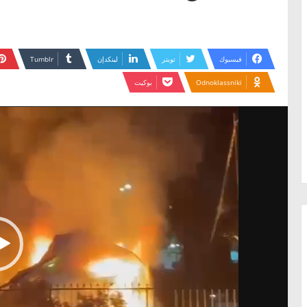
فيسبوك
تويتر
لينكدإن
Odnoklassniki
بوكيت
مشغل
الفيديو