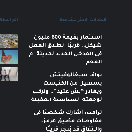
المقالات الأكثر مشاهدة
اخر المقال
استثمار بقيمة 600 مليون
شيكل.. قريبًا انطلاق العمل
في المدخل الجديد لمدينة أم
الفحم
يوآف سيغالوفيتش
يستقيل من الكنيست
ويغادر “يش عتيد”.. وترقب
لوجهته السياسية المقبلة
ترامب: أشارك شخصيًا في
مفاوضات مضيق هرمز..
والاتفاق قد يُنجز قريبًا