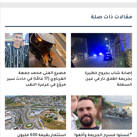
مقالات ذات صلة
إصابة شاب بجروح خطيرة
مصرع الفتى محمد جمعة
بجريمة اطلاق نار في عين
القرناوي (17 عامًا) في حادث سير
السهلة
مروّع في عرعرة النقب
“غسلوا مسرح الجريمة وأخفوا
استثمار بقيمة 600 مليون