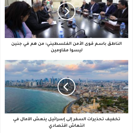
ي
د
ك
ا
الناطق باسم قوى الأمن الفلسطيني: من هم في جنين
ل
ليسوا مقاومين
إ
ل
ك
ت
ر
و
تخفيف تحذيرات السفر إلى إسرائيل ينعش الآمال في
ن
انتعاش اقتصادي
ي