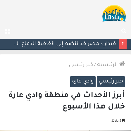
بحث
الق
عن
ليلة دامية: إصابة معلّم مدرسة بإطلاق نار في جت المثلث ورجل بجروح خطيرة في كابول
الرئيسية
/
خبر رئيسي
خبر رئيسي
وادي عاره
أبرز الأحداث في منطقة وادي عارة
خلال هذا الأسبوع
2 دقائق