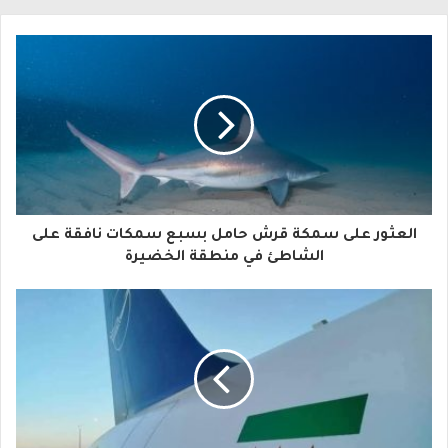
ل
ب
ر
ي
د
ك
ا
‎⁨العثور على سمكة قرش حامل بسبع سمكات نافقة على
ل
الشاطئ في منطقة الخضيرة
إ
ل
ك
ت
ر