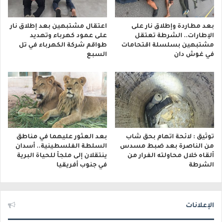
بعد مطاردة وإطلاق نار على
اعتقال مشتبهين بعد إطلاق نار
الإطارات.. الشرطة تعتقل
على عمود كهرباء وتهديد
مشتبهين بسلسلة اقتحامات
طواقم شركة الكهرباء في تل
في غوش دان
السبع
توثيق : لائحة اتهام بحق شاب
بعد العثور عليهما في مناطق
من الناصرة بعد ضبط مسدس
السلطة الفلسطينية.. أسدان
ألقاه خلال محاولته الفرار من
ينتقلان إلى ملجأ للحياة البرية
الشرطة
في جنوب أفريقيا
الإعلانات