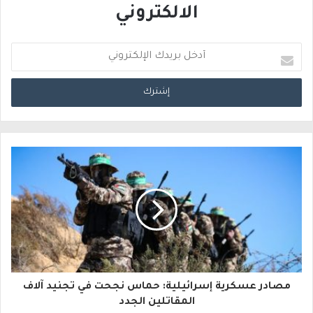
الالكتروني
أ
د
خ
ل
ب
ر
ي
د
ك
ا
مصادر عسكرية إسرائيلية: حماس نجحت في تجنيد آلاف
ل
المقاتلين الجدد