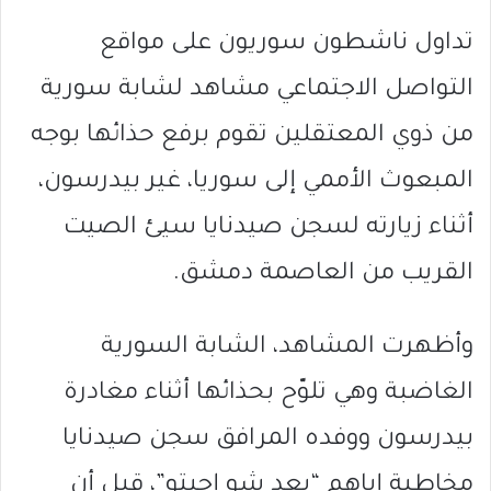
تداول ناشطون سوريون على مواقع
التواصل الاجتماعي مشاهد لشابة سورية
من ذوي المعتقلين تقوم برفع حذائها بوجه
المبعوث الأممي إلى سوريا، غير بيدرسون،
أثناء زيارته لسجن صيدنايا سيئ الصيت
القريب من العاصمة دمشق.
وأظهرت المشاهد، الشابة السورية
الغاضبة وهي تلوّح بحذائها أثناء مغادرة
بيدرسون ووفده المرافق سجن صيدنايا
مخاطبة إياهم “بعد شو إجيتو”، قبل أن