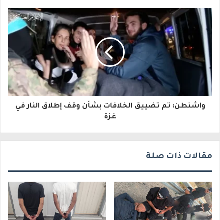
إ
ل
ك
ت
ر
و
واشنطن: تم تضييق الخلافات بشأن وقف إطلاق النار في
ن
غزة
ي
مقالات ذات صلة