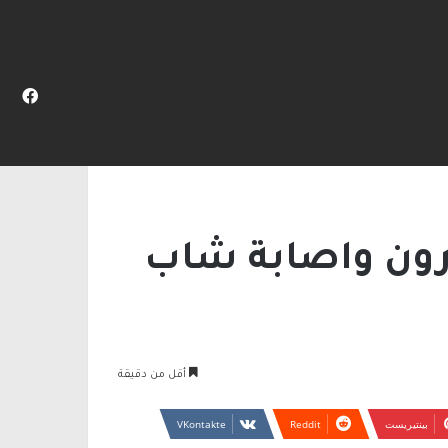
المظلم
عن
فيس
ورون واصابة شاب بمنطقة الرأس
ورون واصابة شاب
أقل من دقيقة
بينتيريست