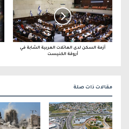
ي
د
ك
ا
ل
أزمة السكن لدى العائلات العربية الشابة في
إ
أروقة الكنيست
ل
ك
ت
مقالات ذات صلة
ر
و
ن
ي