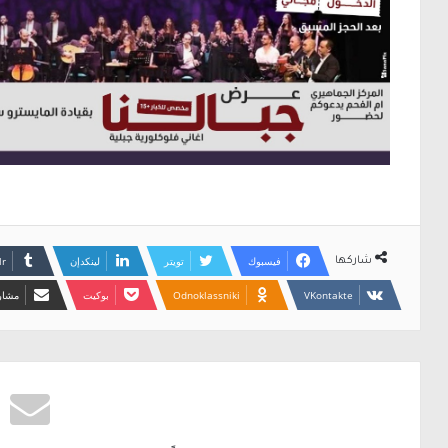
فيسبوك
تويتر
لينكدإن
شاركها
Odnoklassniki
بوكيت
مشارك