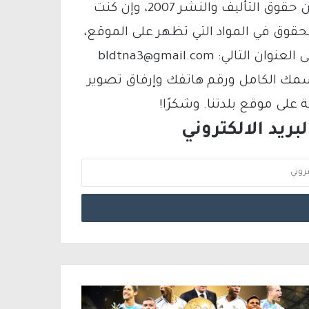
يتم الاستخدام المواد وفقًا للمادة 27 أ من قانون حقوق التأليف والنشر 2007، وإن كنت
لحقوق في المواد التي تظهر على الموقع،
فيمكنك التواصل معنا عبر البريد الإلكتروني على العنوان التالي: bldtna3@gmail.com
سمك الكامل ورقم هاتفك وإرفاق تصوير
لى موقع بلدتنا. وشكرًا!
ريد الالكتروني