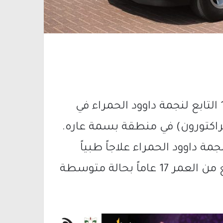
في الساعة 21:10 تم تلقي بلاغ في مركز 101 التابع لنجمة داوود الحمراء في
تراكتورون) في منطقة بسمة عاره.
ة داوود الحمراء علاجاً طبياً
وينقلون إلى مستشفى العفولة شاباً يبلغ من العمر 17 عاماً بحالة متوسطة