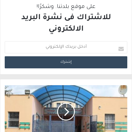
على موقع بلدتنا. وشكرًا!
للاشتراك فى نشرة البريد
الالكتروني
أ
د
خ
ل
ب
ر
ي
د
ك