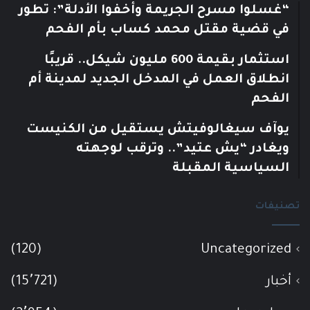
“غسلوا مسرح الجريمة وأخفوا الأدلة”: تطور
في قضية مقتل محمد كساب بأم الفحم
استثمار بقيمة 600 مليون شيكل.. قريبًا
انطلاق العمل في المدخل الجديد لمدينة أم
الفحم
يوآف سيغالوفيتش يستقيل من الكنيست
ويغادر “يش عتيد”.. وترقب لوجهته
السياسية المقبلة
تصنيفات
(120)
Uncategorized
أخبار
(15٬721)