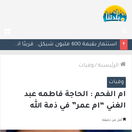
بحث
الق
عن
يوآف سيغالوفيتش يستقيل من الكنيست ويغادر “يش عتيد”.. وترقب لوجهته السياسية المقبلة
الرئيسية
/
وفيات
وفيات
ام الفحم : الحاجة فاطمه عبد
الغني “ام عمر” في ذمة الله
أقل من دقيقة