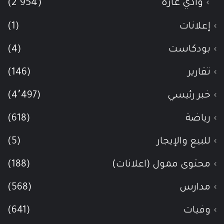
وادي عاره
(2٬954)
إعلانات
(1)
بودكاست
(4)
تقارير
(146)
خبر رئيسي
(4٬497)
رياضة
(618)
للبيع والإيجار
(5)
محتوى ممول (اعلانات)
(188)
مدارس
(568)
وفيات
(641)