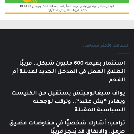
المقالات الأكثر مشاهدة
استثمار بقيمة 600 مليون شيكل.. قريبًا
انطلاق العمل في المدخل الجديد لمدينة أم
الفحم
يوآف سيغالوفيتش يستقيل من الكنيست
ويغادر “يش عتيد”.. وترقب لوجهته
السياسية المقبلة
ترامب: أشارك شخصيًا في مفاوضات مضيق
هرمز.. والاتفاق قد يُنجز قريبًا