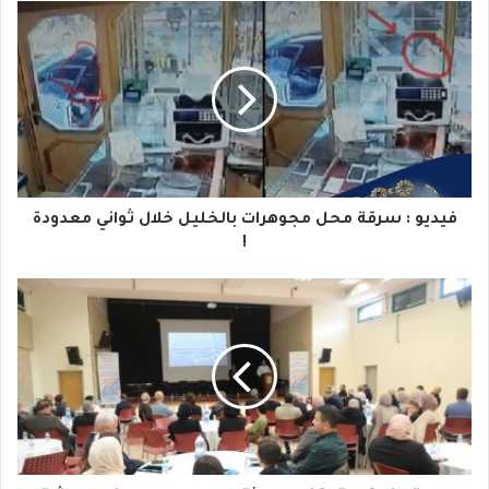
ب
ر
ي
د
ك
ا
فيديو : سرقة محل مجوهرات بالخليل خلال ثواني معدودة
ل
!
إ
ل
ك
ت
ر
و