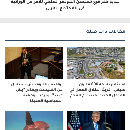
بلدية كفر قرع تحتضن المؤتمر العلمي للامراض الوراثية
ن
في المجتمع العربي
ي
مقالات ذات صلة
استثمار بقيمة 600 مليون
يوآف سيغالوفيتش يستقيل
شيكل.. قريبًا انطلاق العمل في
من الكنيست ويغادر “يش
المدخل الجديد لمدينة أم الفحم
عتيد”.. وترقب لوجهته
السياسية المقبلة